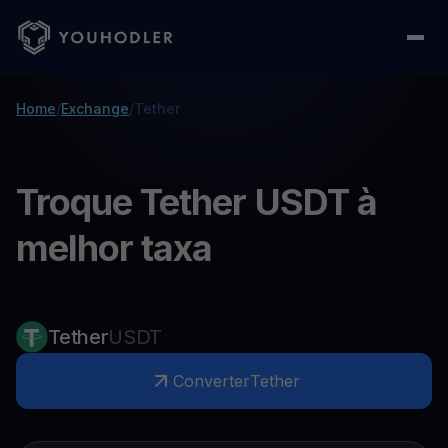
Home
/
Exchange
/
Tether
Troque Tether USDT à
melhor taxa
Tether
USDT
Converter
Tether