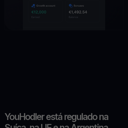
YouHodler está regulado na
Suíça, na UE e na Argentina.