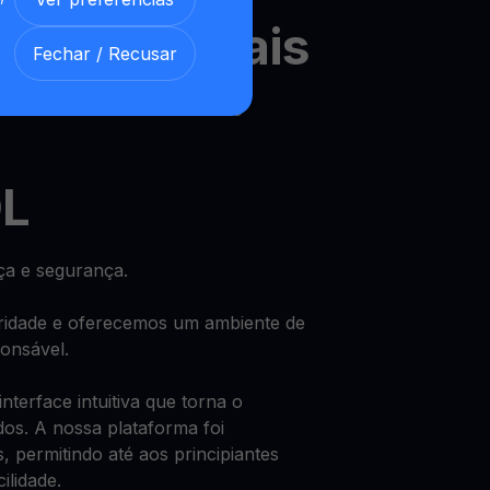
os semanais
Fechar / Recusar
 e desfrute de um rendimento
DL
a e segurança.
oridade e oferecemos um ambiente de
ponsável.
terface intuitiva que torna o
dos. A nossa plataforma foi
, permitindo até aos principiantes
ilidade.