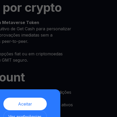
 por crypto
n Metaverse Token
uitivo de Get Cash para personalizar
provações imediatas sem a
 peer-to-peer.
opções fiat ou em criptomoedas
u GMT seguro.
count
en Metaverse Token com condições
Aceitar
pode usar e levantar os seus ativos
,
Ver preferências