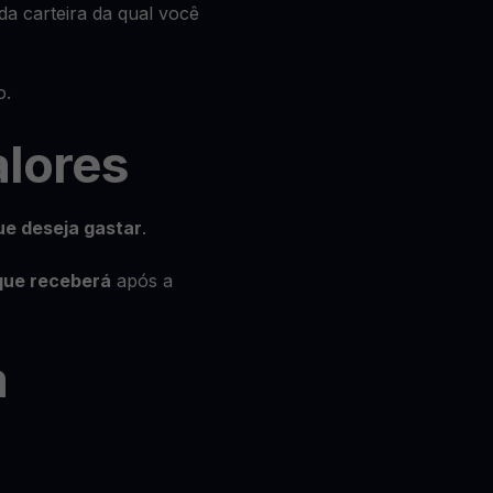
da carteira da qual você
o.
alores
ue deseja gastar
.
que receberá
após a
a