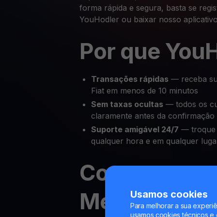
forma rápida e segura, basta se regi
YouHodler ou baixar nosso aplicativo
Por que You
Transações rápidas
— receba su
Fiat em menos de 10 minutos
Sem taxas ocultas
— todos os cu
claramente antes da confirmação
Suporte amigável 24/7
— troque 
qualquer hora e em qualquer luga
Como trocar
Metaverse T
Usamos cookies
Para melhorar a sua experiê
usamos cookies técnicos e o