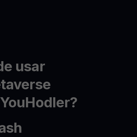
e usar
taverse
 YouHodler?
ash