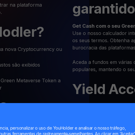
garantido
strar na plataforma
.
Get Cash
com o seu Gree
Hodler?
Use o nosso calculador int
os seus termos. Obtenha a
burocracia das plataformas
a nova Cryptocurrency ou
Aceda a fundos em várias 
stos são exibidos
populares, mantendo o se
Green Metaverse Token a
Yield Ac
r
 Green
Ganhe até
12% no seu Gre
flexíveis.
oken por
Sem período de bloqueio — 
a qualquer momento.
ncia, personalizar o uso de YouHolder e analisar o nosso tráfego,
utras ferramentas de rastreamento semelhantes. Ao clicar em 'Aceitar'