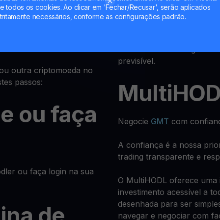
or Crypto
 todos os cookies. Ao clicar em 'Fechar/Recusar', serão aplicados
Pagament
tritamente necessários, conforme as configurações padrão.
r
Receba retornos regulares
previsível.
 ou outra criptomoeda no
stes passos:
MultiHO
se ou faça
Negocie
GMT
com confianç
A confiança é a nossa pri
trading transparente e res
ler ou faça login na sua
O MultiHODL oferece uma in
investimento acessível a to
desenhada para ser simples
gina de
navegar e negociar com fac