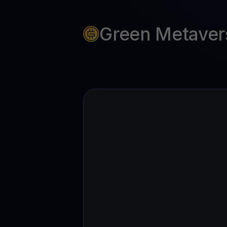
Web3 wallet
Sua riqueza Web3, gerida num só lugar
Green Metaver