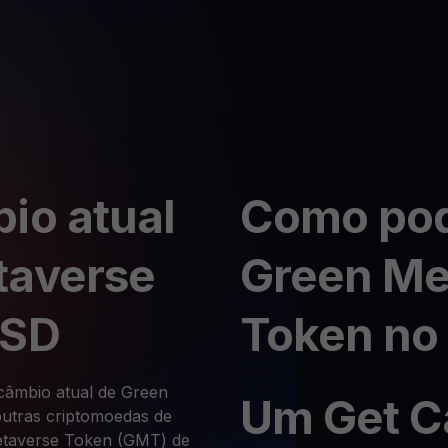
io atual
Como pod
taverse
Green Me
USD
Token no
 câmbio atual de Green
Um Get C
utras criptomoedas de
Metaverse Token (GMT) de