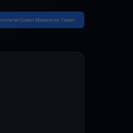
Promoções
Explore os concursos e promoções mais recentes
onverter
Green Metaverse Token