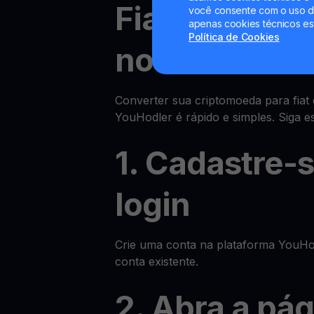
Fiat e GMT p
você consente com o uso de
apenas cookies técnicos es
Política de Cookies
no YouHodle
Converter sua criptomoeda para fiat
YouHodler é rápido e simples. Siga e
1. Cadastre-
login
Crie uma conta na plataforma YouHod
conta existente.
2. Abra a pá