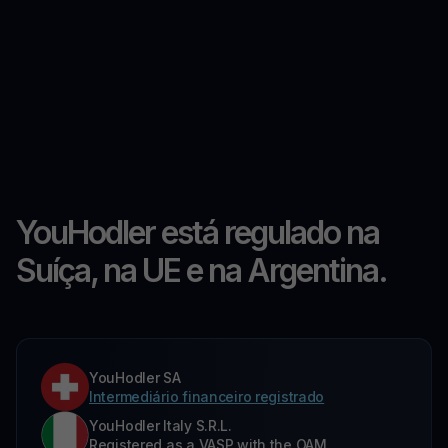
YouHodler está regulado na
Suíça, na UE e na Argentina.
YouHodler SA
Intermediário financeiro registrado
YouHodler Italy S.R.L.
Registered as a VASP with the OAM