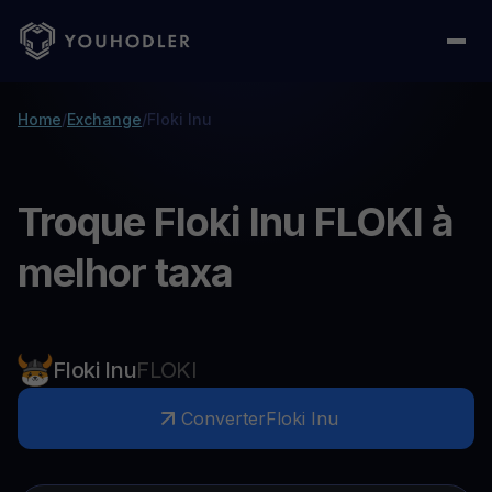
Home
/
Exchange
/
Floki Inu
Troque Floki Inu FLOKI à
melhor taxa
Floki Inu
FLOKI
Converter
Floki Inu