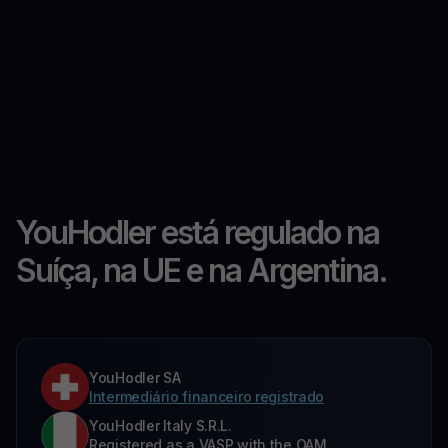
YouHodler está regulado na
Suíça, na UE e na Argentina.
YouHodler SA
Intermediário financeiro registrado
YouHodler Italy S.R.L.
Registered as a VASP with the OAM