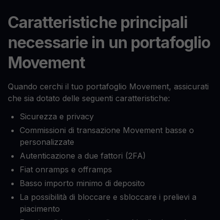
Caratteristiche principali
necessarie in un portafoglio
Movement
Quando cerchi il tuo portafoglio Movement, assicurati
che sia dotato delle seguenti caratteristiche:
Sicurezza e privacy
Commissioni di transazione Movement basse o
personalizzate
Autenticazione a due fattori (2FA)
Fiat onramps e offramps
Basso importo minimo di deposito
La possibilità di bloccare e sbloccare i prelievi a
piacimento