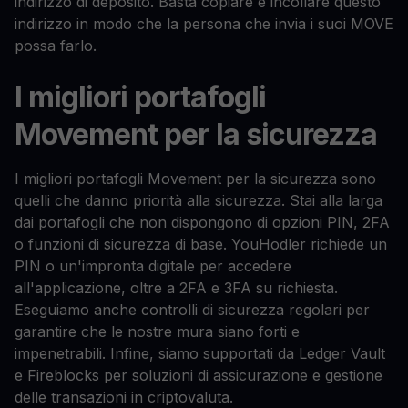
indirizzo di deposito. Basta copiare e incollare questo
indirizzo in modo che la persona che invia i suoi MOVE
possa farlo.
I migliori portafogli
Movement per la sicurezza
I migliori portafogli Movement per la sicurezza sono
quelli che danno priorità alla sicurezza. Stai alla larga
dai portafogli che non dispongono di opzioni PIN, 2FA
o funzioni di sicurezza di base. YouHodler richiede un
PIN o un'impronta digitale per accedere
all'applicazione, oltre a 2FA e 3FA su richiesta.
Eseguiamo anche controlli di sicurezza regolari per
garantire che le nostre mura siano forti e
impenetrabili. Infine, siamo supportati da Ledger Vault
e Fireblocks per soluzioni di assicurazione e gestione
delle transazioni in criptovaluta.