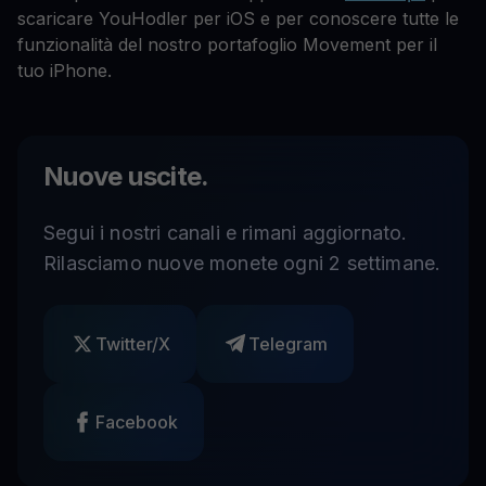
scaricare YouHodler per iOS e per conoscere tutte le
funzionalità del nostro portafoglio Movement per il
tuo iPhone.
Nuove uscite.
Segui i nostri canali e rimani aggiornato.
Rilasciamo nuove monete ogni 2 settimane.
Twitter/X
Telegram
Facebook