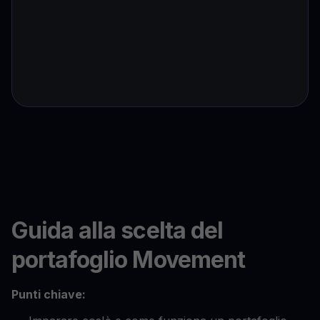
Guida alla scelta del
portafoglio Movement
Punti chiave: