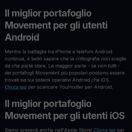
Il miglior portafoglio
Movement per gli utenti
Android
Mentre la battaglia tra iPhone e telefoni Android
continua, è bello sapere che la crittografia non sceglie
da che parte stare. La maggior parte - se non tutti -
dei portafogli Movement più popolari possono essere
trovati sia sui sistemi operativi Android che iOS.
Clicca qui
per scaricare YouHodler per Android.
Il miglior portafoglio
Movement per gli utenti iOS
Siamo presenti anche nell'Apple Store!
Clicca qui
per