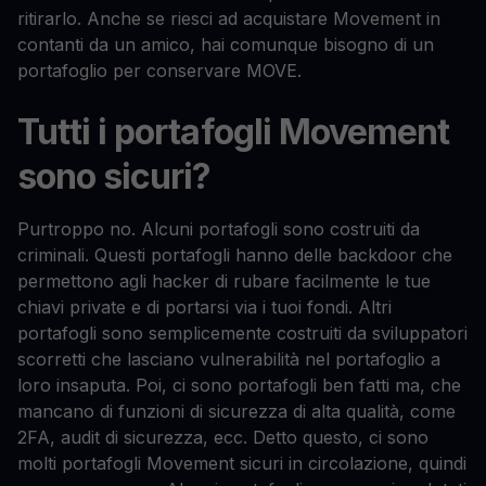
ritirarlo. Anche se riesci ad acquistare Movement in
contanti da un amico, hai comunque bisogno di un
portafoglio per conservare MOVE.
Tutti i portafogli Movement
sono sicuri?
Purtroppo no. Alcuni portafogli sono costruiti da
criminali. Questi portafogli hanno delle backdoor che
permettono agli hacker di rubare facilmente le tue
chiavi private e di portarsi via i tuoi fondi. Altri
portafogli sono semplicemente costruiti da sviluppatori
scorretti che lasciano vulnerabilità nel portafoglio a
loro insaputa. Poi, ci sono portafogli ben fatti ma, che
mancano di funzioni di sicurezza di alta qualità, come
2FA, audit di sicurezza, ecc. Detto questo, ci sono
molti portafogli Movement sicuri in circolazione, quindi