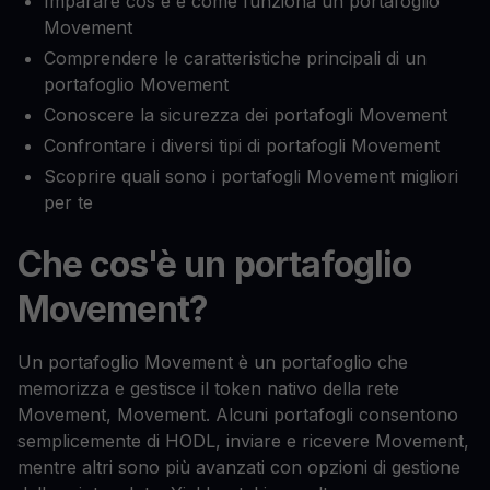
Imparare cos'è e come funziona un portafoglio
Movement
Comprendere le caratteristiche principali di un
portafoglio Movement
Conoscere la sicurezza dei portafogli Movement
Confrontare i diversi tipi di portafogli Movement
Scoprire quali sono i portafogli Movement migliori
per te
Che cos'è un portafoglio
Movement?
Un portafoglio Movement è un portafoglio che
memorizza e gestisce il token nativo della rete
Movement, Movement. Alcuni portafogli consentono
semplicemente di HODL, inviare e ricevere Movement,
mentre altri sono più avanzati con opzioni di gestione