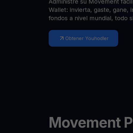
Administre su Movement fáci
Web3 wallet
Wallet: invierta, gaste, gane,
Tu riqueza Web3 gestionada en un solo lugar
fondos a nivel mundial, todo s
Obtener Youhodler
Movement
P