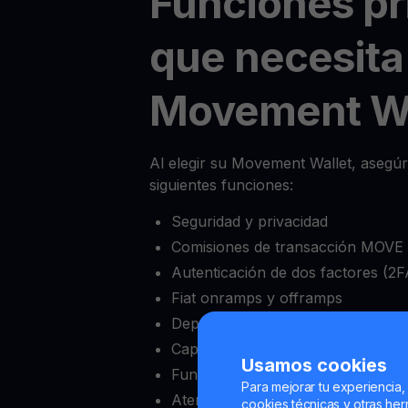
Funciones pr
que necesita
Movement Wa
Al elegir su Movement Wallet, asegúr
siguientes funciones:
Seguridad y privacidad
Comisiones de transacción MOVE b
Autenticación de dos factores (2F
Fiat onramps y offramps
Depósito mínimo bajo
Capacidad de bloquear y desbloqu
Usamos cookies
Funciones completas de intercam
Para mejorar tu experiencia,
Atención al cliente confiable
cookies técnicas y otras herr