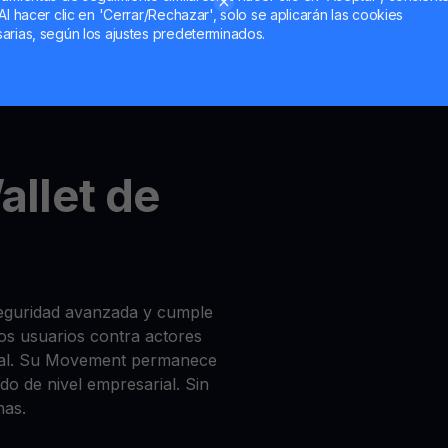
Al hacer clic en 'Cerrar/Rechazar', solo se aplicarán las cookies
arias, según los ajustes predeterminados.
unt
,
MultiHODL
und
Get
l
llet de
seguridad avanzada y cumple
los usuarios contra actores
egal. Su Movement permanece
do de nivel empresarial. Sin
has.