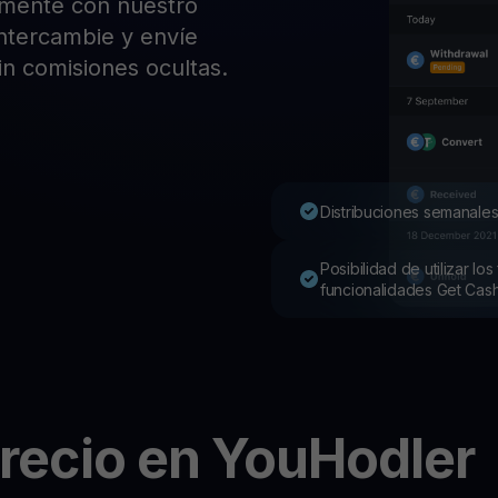
lmente con nuestro
Pro
 intercambie y envíe
Desc
Youhodler App
in comisiones ocultas.
Descargar
Descarga la app y gestiona cripto fácilmente
Distribuciones semanales
Posibilidad de utilizar l
funcionalidades Get Cas
recio en YouHodler