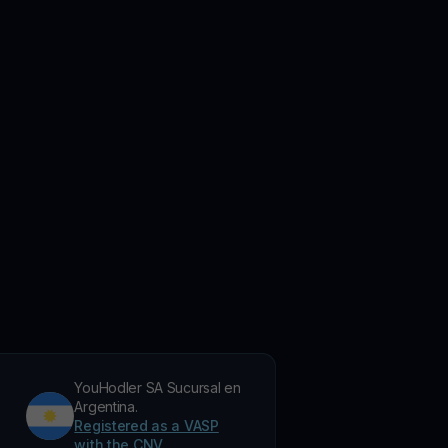
YouHodler SA Sucursal en
Argentina.
Registered as a VASP
with the CNV.