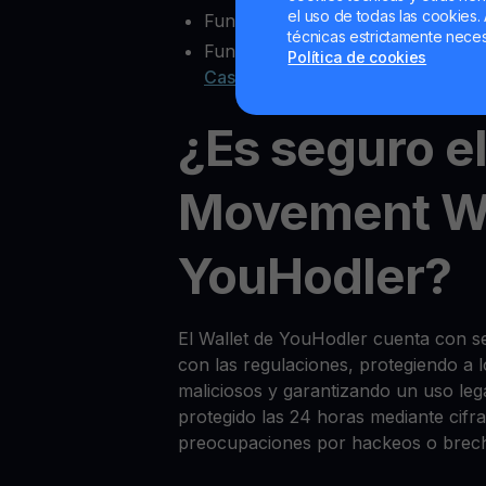
el uso de todas las cookies. 
Funcionalidad multisig
técnicas estrictamente neces
Funciones extra como
Yield Acco
Política de cookies
Cash
¿Es seguro e
Movement Wa
YouHodler?
El Wallet de YouHodler cuenta con 
con las regulaciones, protegiendo a 
maliciosos y garantizando un uso l
protegido las 24 horas mediante cifra
preocupaciones por hackeos o brec