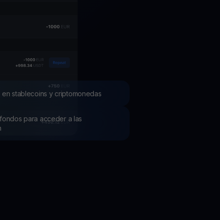
mociones
ubre los últimos concursos y promociones
 en stablecoins y criptomonedas
os fondos para acceder a las
h