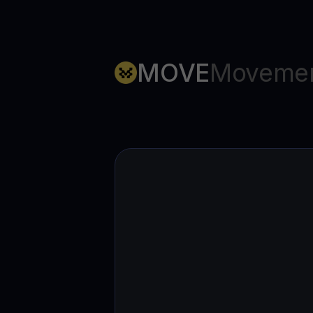
MOVE
Moveme