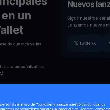
incipales
Nuevos lan
 en un
Sigue nuestros cana
Lanzamos nuevas m
llet
Twitter/X
ese de que incluya las
ajas o personalizables
A)
ear retiros a voluntad
bio de criptomonedas
 personalizar el uso de YouHolder y analizar nuestro tráfico, usamos
amientas de seguimiento similares. Al hacer clic en 'Aceptar', consient