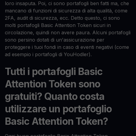
loro insaputa. Poi, ci sono portafogli ben fatti ma, che
mancano di funzioni di sicurezza di alta qualità, come
2FA, audit di sicurezza, ecc. Detto questo, ci sono
molti portafogli Basic Attention Token sicuri in
circolazione, quindi non avere paura. Alcuni portafogli
sono persino dotati di un'assicurazione per
proteggere i tuoi fondi in caso di eventi negativi (come
ad esempio i portafogli di YouHodler).
Tutti i portafogli Basic
Attention Token sono
gratuiti? Quanto costa
utilizzare un portafoglio
Basic Attention Token?
Ogni buon portafoglio Basic Attention Token