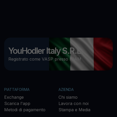
YouHodler Italy S.R.L.
Registrato come VASP presso l’OAM
PIATTAFORMA
AZIENDA
Exchange
Chi siamo
Scarica l'app
Lavora con noi
Metodi di pagamento
Stampa e Media