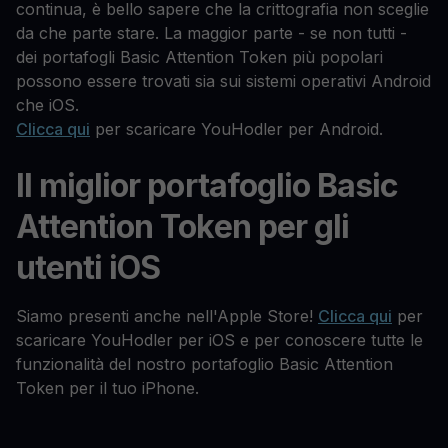
continua, è bello sapere che la crittografia non sceglie
da che parte stare. La maggior parte - se non tutti -
dei portafogli Basic Attention Token più popolari
possono essere trovati sia sui sistemi operativi Android
che iOS.
Clicca qui
per scaricare YouHodler per Android.
Il miglior portafoglio Basic
Attention Token per gli
utenti iOS
Siamo presenti anche nell'Apple Store!
Clicca qui
per
scaricare YouHodler per iOS e per conoscere tutte le
funzionalità del nostro portafoglio Basic Attention
Token per il tuo iPhone.