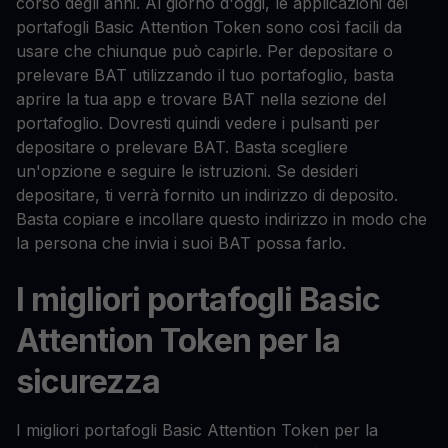
corso degli anni. Al giorno d'oggi, le applicazioni dei
portafogli Basic Attention Token sono così facili da
usare che chiunque può capirle. Per depositare o
prelevare BAT utilizzando il tuo portafoglio, basta
aprire la tua app e trovare BAT nella sezione del
portafoglio. Dovresti quindi vedere i pulsanti per
depositare o prelevare BAT. Basta scegliere
un'opzione e seguire le istruzioni. Se desideri
depositare, ti verrà fornito un indirizzo di deposito.
Basta copiare e incollare questo indirizzo in modo che
la persona che invia i suoi BAT possa farlo.
I migliori portafogli Basic
Attention Token per la
sicurezza
I migliori portafogli Basic Attention Token per la