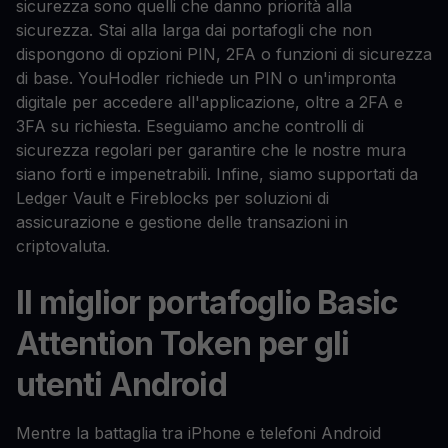
sicurezza sono quelli che danno priorità alla
sicurezza. Stai alla larga dai portafogli che non
dispongono di opzioni PIN, 2FA o funzioni di sicurezza
di base. YouHodler richiede un PIN o un'impronta
digitale per accedere all'applicazione, oltre a 2FA e
3FA su richiesta. Eseguiamo anche controlli di
sicurezza regolari per garantire che le nostre mura
siano forti e impenetrabili. Infine, siamo supportati da
Ledger Vault e Fireblocks per soluzioni di
assicurazione e gestione delle transazioni in
criptovaluta.
Il miglior portafoglio Basic
Attention Token per gli
utenti Android
Mentre la battaglia tra iPhone e telefoni Android