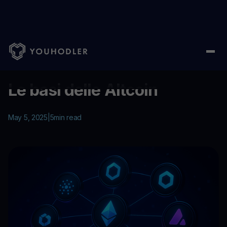
Home
/
Education
/
Le basi delle Altcoin
...
Le basi delle Altcoin
May 5, 2025
|
5
min read