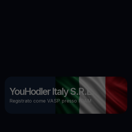
YouHodler Italy S.R.L.
Registrato come VASP presso l’OAM