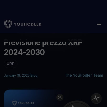
Home
/
Aiuto
/
Previsione prezzo XRP 2024-2030
...
Previsione prezzo XRP
2024-2030
XRP
The YouHodler Team
January 16, 2025
|
Blog