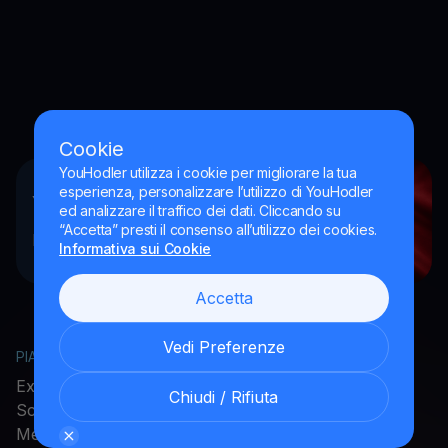
Cookie
YouHodler utilizza i cookie per migliorare la tua
esperienza, personalizzare l’utilizzo di YouHodler
YouHodler Italy S.R.L.
ed analizzare il traffico dei dati. Cliccando su
“Accetta” presti il consenso all’utilizzo dei cookies.
Registrato come VASP presso l’OAM
Informativa sui Cookie
Accetta
Vedi Preferenze
PIATTAFORMA
AZIENDA
Exchange
Chi siamo
Chiudi / Rifiuta
Scarica l'app
Lavora con noi
Metodi di pagamento
Stampa e Media