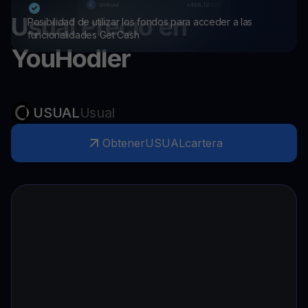
Usual
Precio en
Posibilidad de utilizar los fondos para acceder a las
funcionalidades Get Cash
YouHodler
USUAL
Usual
Obtener
USUAL
cartera