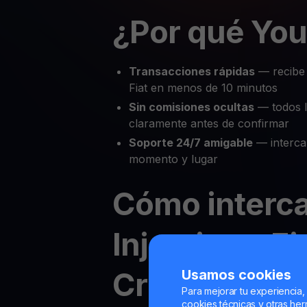
¿Por qué Yo
Transacciones rápidas
— recibe
Fiat en menos de 10 minutos
Sin comisiones ocultas
— todos l
claramente antes de confirmar
Soporte 24/7 amigable
— intercam
momento y lugar
Cómo interc
Injective a Fi
Crypto en Y
Usamos cookies
Para mejorar tu experiencia,
cookies técnicas y otras herr