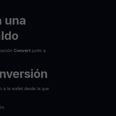
a una
aldo
a opción
Convert
junto a
conversión
o a la wallet desde la que
ón.