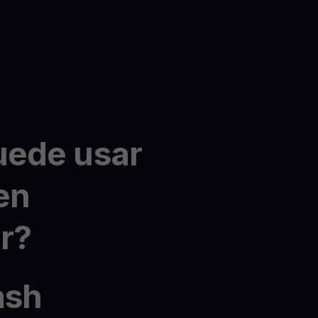
ede usar
 en
r?
ash