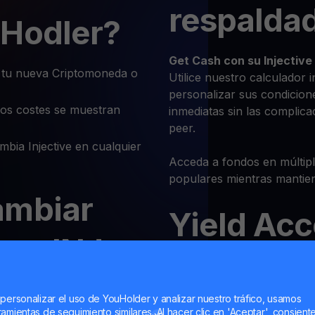
respaldad
uHodler?
Get Cash
con su Injective
 tu nueva Criptomoneda o
Utilice nuestro calculador 
personalizar sus condicion
os costes se muestran
inmediatas sin las complica
peer.
bia Injective en cualquier
Acceda a fondos en múltipl
populares mientras mantie
ambiar
Yield Ac
at y INJ a
Gane hasta
un 16% en su Inj
ouHodler
Sin período de bloqueo — p
cualquier momento.
 personalizar el uso de YouHolder y analizar nuestro tráfico, usamos
amientas de seguimiento similares. Al hacer clic en 'Aceptar', consient