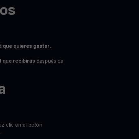
los
d que quieres gastar
.
 que recibirás
después de
a
z clic en el botón
.