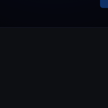
Pro
Desc
Youhodler App
Descargar
Descarga la app y gestiona cripto fácilmente