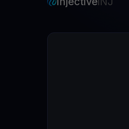
Injective
INJ
Web3 wallet
Tu riqueza Web3 gestionada en un solo lugar