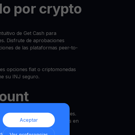
o por crypto
intuitivo de Get Cash para
es. Disfrute de aprobaciones
ciones de las plataformas peer-to-
es opciones fiat o criptomonedas
ne su INJ seguro.
count
ective con condiciones flexibles.
Aceptar
uede usar y retirar sus activos en
es
Ver preferencias