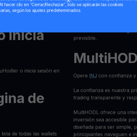
Al hacer clic en 'Cerrar/Rechazar', solo se aplicarán las cookies
tra criptomoneda en
Pagos se
arias, según los ajustes predeterminados.
 estos pasos:
o Inicia
Reciba rendimientos regular
previsible.
MultiHO
Hodler o inicia sesión en
Opere
INJ
con confianza y 
La confianza es nuestra pr
gina de
trading transparente y res
MultiHODL ofrece una inter
inversión sea accesible pa
diseñada para ser simple, p
lista de todas las wallets
principiantes naveguen e inv