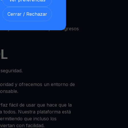
manales
Cerrar / Rechazar
es y disfrute de un flujo de ingresos
DL
seguridad.
ioridad y ofrecemos un entorno de
ponsable.
faz fácil de usar que hace que la
ra todos. Nuestra plataforma está
ermitiendo que incluso los
iertan con facilidad.