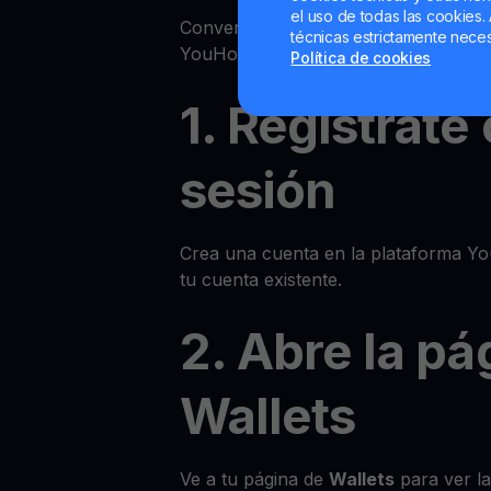
el uso de todas las cookies. 
Convertir tu criptomoneda a fiat u o
técnicas estrictamente neces
YouHodler es rápido y sencillo. Sigue
Política de cookies
1. Regístrate 
sesión
Crea una cuenta en la plataforma You
tu cuenta existente.
2. Abre la pá
Wallets
Ve a tu página de
Wallets
para ver la 