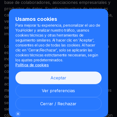
base de colaboradores, asociaciones empresariales y
productos de datos. Su infraestructura de mapeo es
cada vez más relevante para industrias como logística,
Usamos cookies
vehículos autónomos, ride-sharing, navegación,
Para mejorar tu experiencia, personalizar el uso de
servicios de entrega e inteligencia de localización
YouHolder y analizar nuestro tráfico, usamos
impulsada por IA.
cookies técnicas y otras herramientas de
seguimiento similares. Al hacer clic en 'Aceptar',
consientes el uso de todas las cookies. Al hacer
Lo que hace a Hivemapper particularmente atractivo
clic en 'Cerrar/Rechazar', solo se aplicarán las
es su combinación de utilidad en el mundo real e
cookies técnicas estrictamente necesarias, según
incentivos nativos de blockchain. Los datos
los ajustes predeterminados.
geoespaciales de alta calidad siguen siendo un
Política de cookies
componente crítico de la infraestructura digital
moderna, y la demanda de información de mapas
Aceptar
actualizada con frecuencia continúa creciendo a
medida que los sistemas autónomos y las aplicaciones
Ver preferencias
de IA se vuelven más sofisticados. A medida que el
sector DePIN madura en 2026, Hivemapper sigue
Cerrar / Rechazar
siendo uno de los proyectos líderes que demuestra
cómo las redes descentralizadas pueden competir con