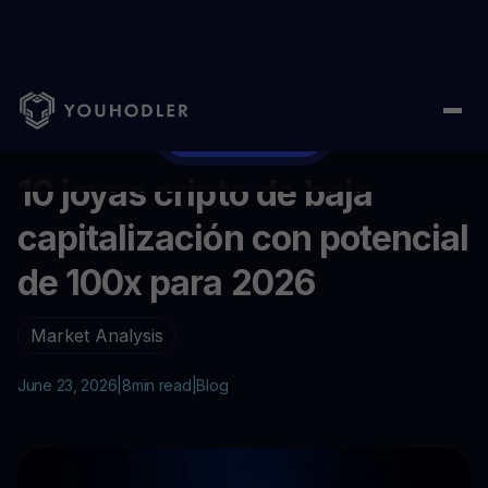
Home
/
Blog
/
10 joyas cripto de baja capitalización con potenc
...
Empezar ahora
10 joyas cripto de baja
capitalización con potencial
de 100x para 2026
Market Analysis
June 23, 2026
|
8
min read
|
Blog