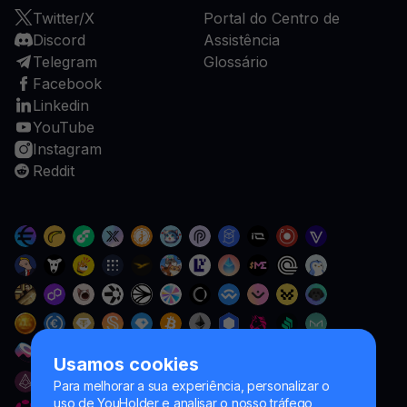
Twitter/X
Portal do Centro de
Discord
Assistência
Telegram
Glossário
Facebook
Linkedin
YouTube
Instagram
Reddit
Usamos cookies
Para melhorar a sua experiência, personalizar o
uso de YouHolder e analisar o nosso tráfego,