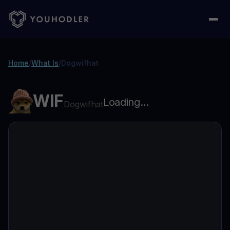
Home
/
What Is
/
Dogwifhat
WIF
Loading...
Dogwifhat