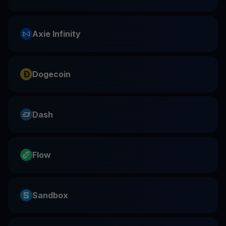
Axie Infinity
Dogecoin
Dash
Flow
Sandbox