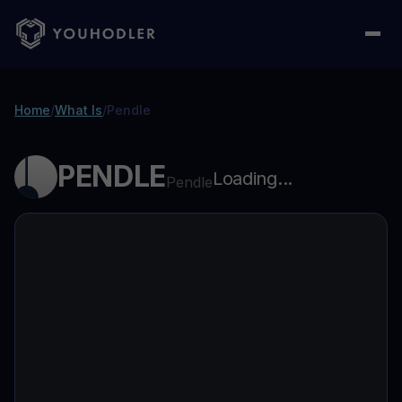
Home
/
What Is
/
Pendle
PENDLE
Loading...
Pendle