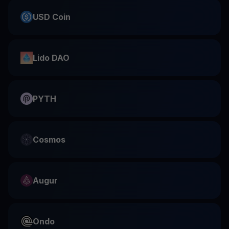
USD Coin
Lido DAO
PYTH
Cosmos
Augur
Ondo