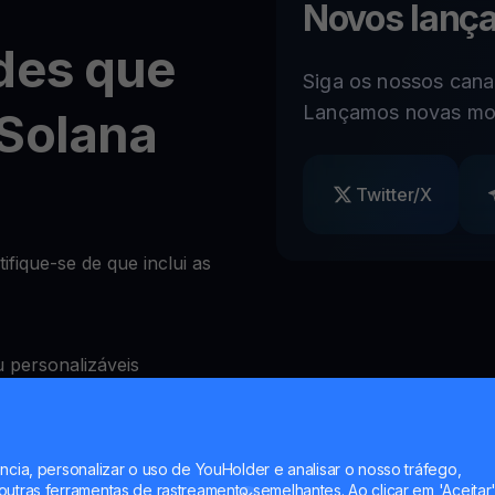
Novos lanç
des que
Siga os nossos canai
Lançamos novas mo
Solana
Twitter/X
ifique-se de que inclui as
 personalizáveis
)
ncia, personalizar o uso de YouHolder e analisar o nosso tráfego,
quear levantamentos à
utras ferramentas de rastreamento semelhantes. Ao clicar em 'Aceitar'