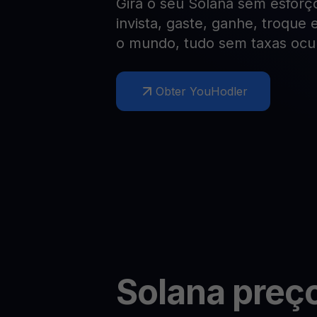
Gira o seu Solana sem esforç
Web3 wallet
invista, gaste, ganhe, troque
Sua riqueza Web3, gerida num só lugar
o mundo, tudo sem taxas ocul
Obter YouHodler
Solana
preço