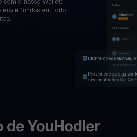
o com o nosso Wallet:
 e envie fundos em todo
Youhodler App
tas.
Baixar
Baixe o app e gerencie cripto com facilidade
Distribuições semanais e
Possibilidade de utilizar
funcionalidades Get Cas
 de YouHodler