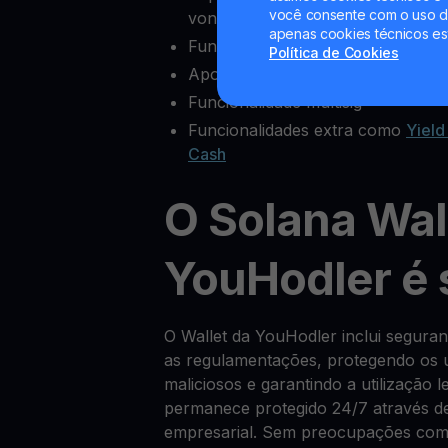
você consente com o uso de
vontade
apenas cookies técnicos es
Funcionalidades completas de ex
Política de Cookies
Apoio ao cliente fiável
Funcionalidade multisig
Funcionalidades extra como
Yield
Cash
O Solana Wal
YouHodler é
O Wallet da YouHodler inclui segur
as regulamentações, protegendo os u
maliciosos e garantindo a utilização 
permanece protegido 24/7 através de
empresarial. Sem preocupações com 