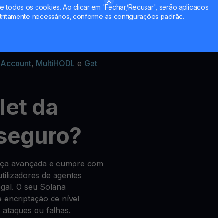
 todos os cookies. Ao clicar em 'Fechar/Recusar', serão aplicados
tritamente necessários, conforme as configurações padrão.
change de criptomoedas
 Account
,
MultiHODL
e
Get
let da
 seguro?
ança avançada e cumpre com
tilizadores de agentes
legal. O seu Solana
 encriptação de nível
ataques ou falhas.