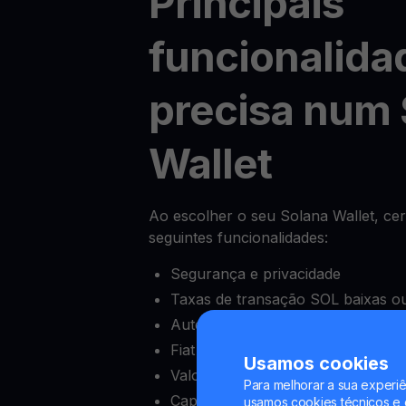
Principais
funcionalida
precisa num 
Wallet
Ao escolher o seu Solana Wallet, cert
seguintes funcionalidades:
Segurança e privacidade
Taxas de transação SOL baixas ou
Autenticação de dois fatores (2FA
Fiat onramps e offramps
Usamos cookies
Valor mínimo de depósito baixo
Para melhorar a sua experiê
Capacidade de bloquear e desblo
usamos cookies técnicos e o