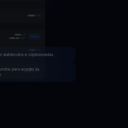
Promoções
Explore os concursos e promoções mais recentes
m stablecoins e criptomoedas
 fundos para aceder às
h