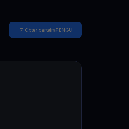
Obter carteira
PENGU