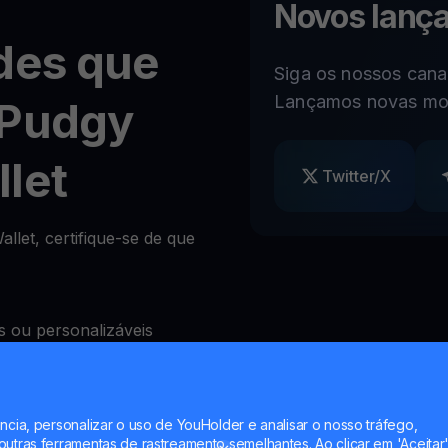
Novos lanç
des que
Siga os nossos canai
Lançamos novas mo
 Pudgy
let
Twitter/X
let, certifique-se de que
 ou personalizáveis
)
ncia, personalizar o uso de YouHolder e analisar o nosso tráfego,
quear levantamentos à
utras ferramentas de rastreamento semelhantes. Ao clicar em 'Aceitar'