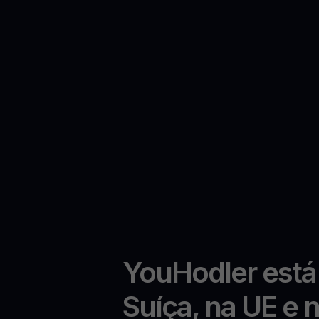
YouHodler está
Suíça, na UE e 