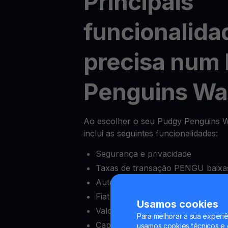
Principais
funcionalida
precisa num
Penguins Wal
Ao escolher o seu Pudgy Penguins Wal
inclui as seguintes funcionalidades:
Segurança e privacidade
Taxas de transação PENGU baixas
Autenticação de dois fatores (2FA
Fiat onramps e offramps
Usamos cookies
Valor mínimo de depósito baixo
Para melhorar a sua experiê
Capacidade de bloquear e desblo
usamos cookies técnicos e o