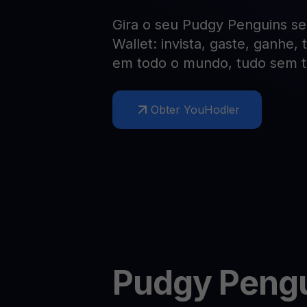
Web3 wallet
Gira o seu Pudgy Penguins s
Sua riqueza Web3, gerida num só lugar
Wallet: invista, gaste, ganhe,
em todo o mundo, tudo sem t
Obter YouHodler
Pudgy Peng