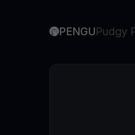
PENGU
Pudgy 