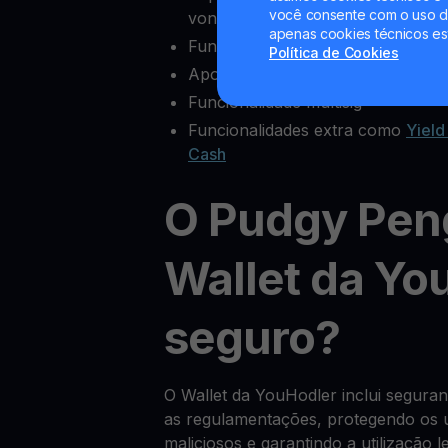
você consente com o uso de
vontade
apenas cookies técnicos es
Funcionalidades completas de ex
Política de Cookies
Apoio ao cliente fiável
Funcionalidade multisig
Funcionalidades extra como
Yield
Cash
O Pudgy Pen
Wallet da Yo
seguro?
O Wallet da YouHodler inclui segur
as regulamentações, protegendo os u
maliciosos e garantindo a utilização 