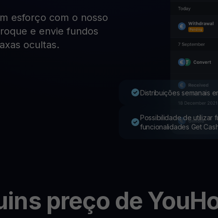
em esforço com o nosso
Youhodler App
 troque e envie fundos
axas ocultas.
Baixar
Baixe o app e gerencie cripto com facilidade
Distribuições semanais e
Possibilidade de utilizar
funcionalidades Get Cas
uins
preço de YouHo