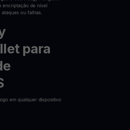
 encriptação de nível
ataques ou falhas.
y
let para
de
S
igo em qualquer dispositivo