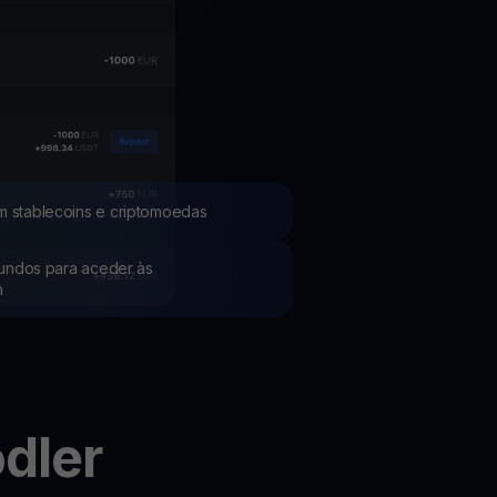
Promoções
Explore os concursos e promoções mais recentes
m stablecoins e criptomoedas
 fundos para aceder às
h
dler