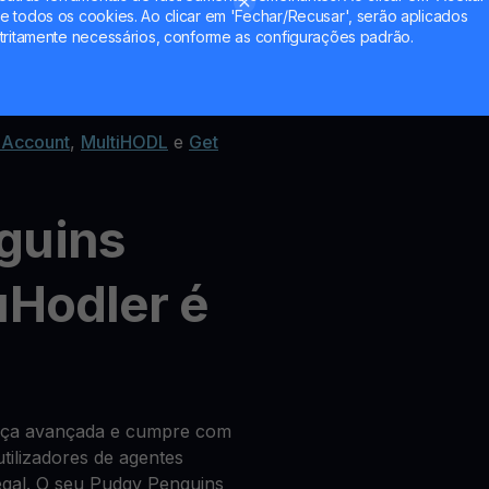
 todos os cookies. Ao clicar em 'Fechar/Recusar', serão aplicados
tritamente necessários, conforme as configurações padrão.
change de criptomoedas
 Account
,
MultiHODL
e
Get
guins
uHodler é
ança avançada e cumpre com
tilizadores de agentes
legal. O seu Pudgy Penguins