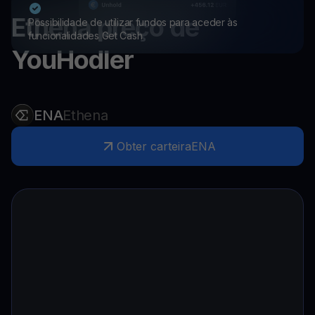
Ethena
preço de
Possibilidade de utilizar fundos para aceder às
funcionalidades Get Cash
YouHodler
ENA
Ethena
Obter carteira
ENA