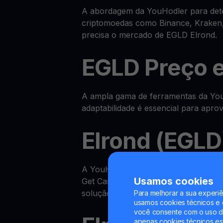
A abordagem da YouHodler para deter
criptomoedas como Binance, Kraken,
precisa o mercado de EGLD Elrond.
EGLD Preço 
A ampla gama de ferramentas da YouH
adaptabilidade é essencial para apr
Elrond (EGLD
A YouHodler disponibiliza um ecos
Usamos cookies
Get Cash, ganhar EGLD na sua Yield 
solução completa.
Para melhorar a sua experiê
usamos cookies técnicos e o
você consente com o uso de
apenas cookies técnicos es