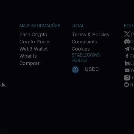
MAIS INFORMAÇÕES
LEGAL
FOL
Earn Crypto
Terms & Policies
T
Crypto Prices
Complaints
D
Web3 Wallet
Cookies
T
STABLECOINS
What Is
F
FOR EU
Comprar
L
USDC
Y
I
dia
R