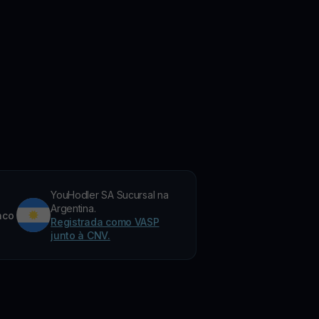
YouHodler SA Sucursal na
Argentina.
nco
Registrada como VASP
junto à CNV.