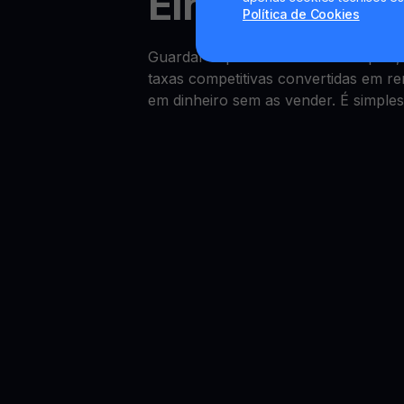
Elrond Yield
Política de Cookies
Guardar capital em Elrond é simpl
taxas competitivas convertidas em r
em dinheiro sem as vender. É simples 