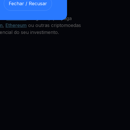
Fechar / Recusar
GLD
Get Cash
integrado, que paga
in
,
Ethereum
ou outras criptomoedas
encial do seu investimento.