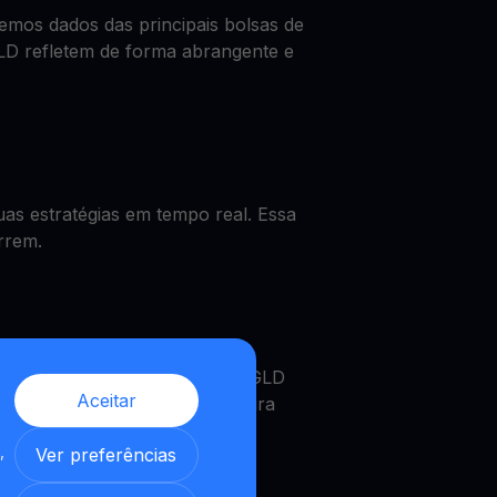
mos dados das principais bolsas de
LD refletem de forma abrangente e
as estratégias em tempo real. Essa
rrem.
 o preço de EGLD, obter um EGLD
Aceitar
dades MultiHODL. Uma verdadeira
,
Ver preferências