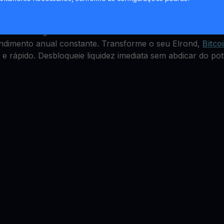
 Account
es, mas como ganhar com isso? A YouHodler oferece um E
endimento anual constante. Transforme o seu Elrond,
Bitco
e rápido. Desbloqueie liquidez imediata sem abdicar do pot