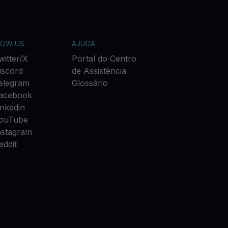
LOW US
AJUDA
witter/X
Portal do Centro
iscord
de Assistência
elegram
Glossário
acebook
inkedin
ouTube
nstagram
eddit