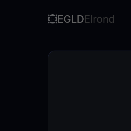
Web3 wallet
Sua riqueza Web3, gerida num só lugar
EGLD
Elrond