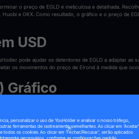
minar o preço de EGLD é meticulosa e detalhada. Recolhe
 Huobi e OKX. Como resultado, o gráfico e o preço de EG
em USD
odler pode ajudar os detentores de EGLD a adaptar as su
oveitar os movimentos do preço de Elrond à medida que oco
) Gráfico
sistema avançado tudo-em-um de
wallet
onde pode verificar
Account e até multiplicar EGLD com as nossas funcionali
ncia, personalizar o uso de YouHolder e analisar o nosso tráfego,
utras ferramentas de rastreamento semelhantes. Ao clicar em 'Aceitar'
 todos os cookies. Ao clicar em 'Fechar/Recusar', serão aplicados
tritamente necessários, conforme as configurações padrão.