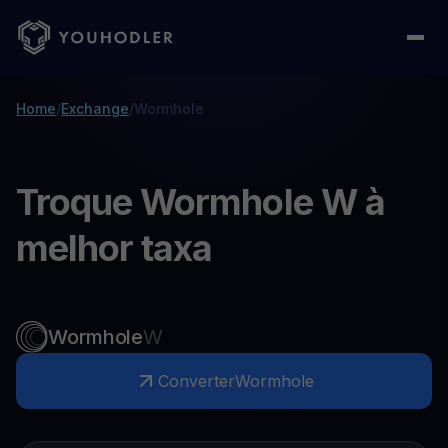
Home
/
Exchange
/
Wormhole
Troque Wormhole W à
melhor taxa
Wormhole
W
Converter
Wormhole