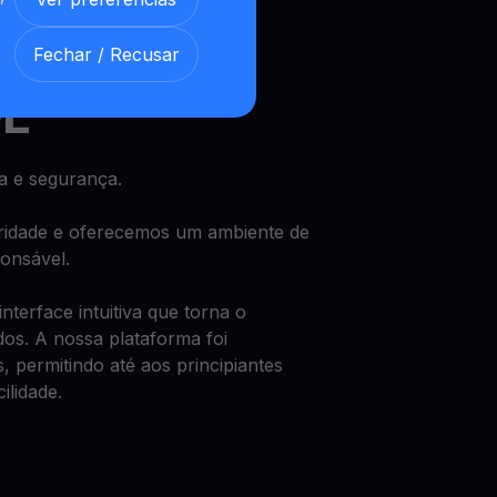
 e desfrute de um rendimento
Fechar / Recusar
DL
 e segurança.
oridade e oferecemos um ambiente de
ponsável.
terface intuitiva que torna o
dos. A nossa plataforma foi
, permitindo até aos principiantes
ilidade.