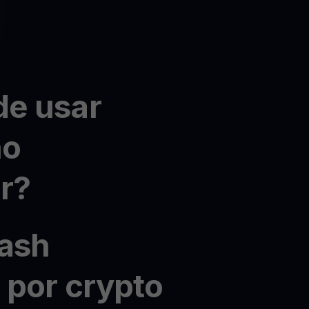
e usar
no
r?
ash
 por crypto