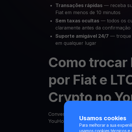
Transações rápidas
— receba su
Fiat em menos de 10 minutos
Sem taxas ocultas
— todos os cu
claramente antes da confirmação
Suporte amigável 24/7
— troque 
em qualquer lugar
Como trocar 
por Fiat e LT
Crypto no Y
Converter sua criptomoeda para fiat
Usamos cookies
YouHodler é rápido e simples. Siga e
Para melhorar a sua experiê
usamos cookies técnicos e o