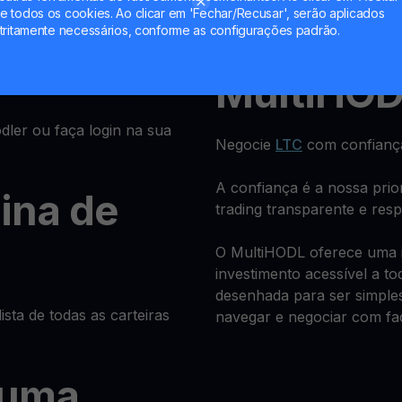
se ou faça
Receba retornos regulares
 todos os cookies. Ao clicar em 'Fechar/Recusar', serão aplicados
tritamente necessários, conforme as configurações padrão.
previsível.
MultiHO
ler ou faça login na sua
Negocie
LTC
com confiança
A confiança é a nossa pri
gina de
trading transparente e res
O MultiHODL oferece uma in
investimento acessível a to
desenhada para ser simples
ista de todas as carteiras
navegar e negociar com fac
 uma