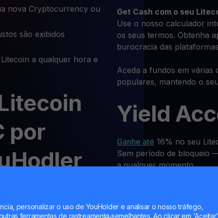
a nova Cryptocurrency ou
Get Cash
com o seu Litec
Use o nosso calculador int
stos são exibidos
os seus termos. Obtenha a
burocracia das plataformas
Litecoin a qualquer hora e
Aceda a fundos em várias 
populares, mantendo o seu
Litecoin
Yield Ac
C por
Ganhe até
16% no seu Litec
ouHodler
Sem período de bloqueio — 
a qualquer momento.
 ou outra criptomoeda no
Pagament
stes passos:
ncia, personalizar o uso de YouHolder e analisar o nosso tráfego,
utras ferramentas de rastreamento semelhantes. Ao clicar em 'Aceitar'