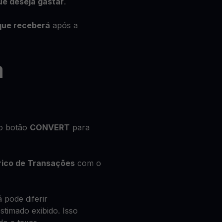
ue deseja gastar
.
que receberá
após a
a
no botão
CONVERT
para
rico de Transações
com o
 pode diferir
timado exibido. Isso