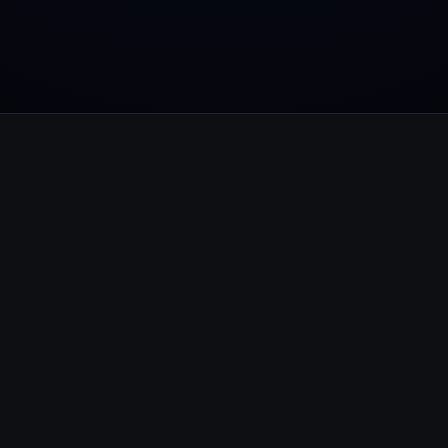
Youhodler App
Baixar
Baixe o app e gerencie cripto com facilidade