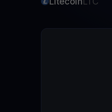
Litecoin
LTC
Web3 wallet
Sua riqueza Web3, gerida num só lugar