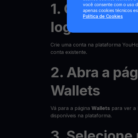
1. Cadastre-
você consente com o uso de
apenas cookies técnicos es
Política de Cookies
login
Crie uma conta na plataforma YouHod
conta existente.
2. Abra a pá
Wallets
Vá para a página
Wallets
para ver a l
disponíveis na plataforma.
3. Selecione