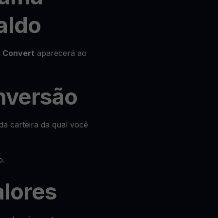
aldo
o
Convert
aparecerá ao
onversão
da carteira da qual você
o.
alores