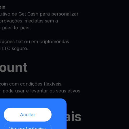
oin
uitivo de Get Cash para personalizar
provações imediatas sem a
 peer-to-peer.
opções fiat ou em criptomoedas
 LTC seguro.
count
oin com condições flexíveis.
pode usar e levantar os seus ativos
os semanais
Aceitar
,
Ver preferências