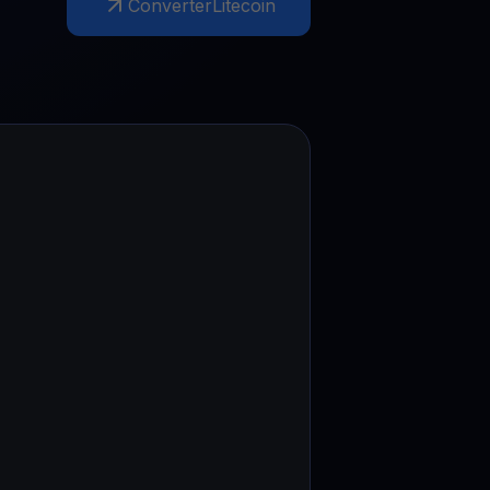
Converter
Litecoin
Promoções
Explore os concursos e promoções mais recentes