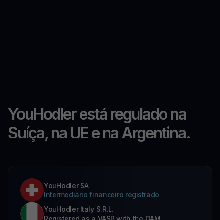
YouHodler está regulado na
Suíça, na UE e na Argentina.
YouHodler SA
Intermediário financeiro registrado
YouHodler Italy S.R.L.
Registered as a VASP with the OAM