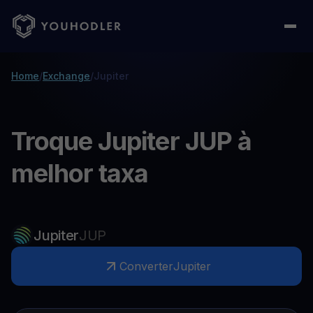
Home
/
Exchange
/
Jupiter
Troque Jupiter JUP à
melhor taxa
Jupiter
JUP
Converter
Jupiter