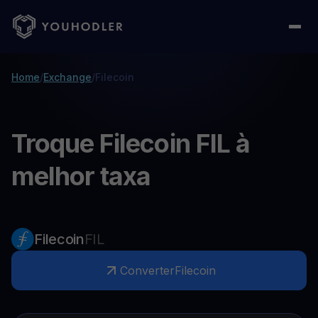
Home
/
Exchange
/
Filecoin
Troque Filecoin FIL à
melhor taxa
Filecoin
FIL
Converter
Filecoin