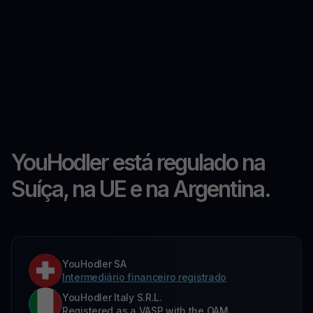
YouHodler está regulado na
Suíça, na UE e na Argentina.
YouHodler SA
Intermediário financeiro registrado
YouHodler Italy S.R.L.
Registered as a VASP with the OAM