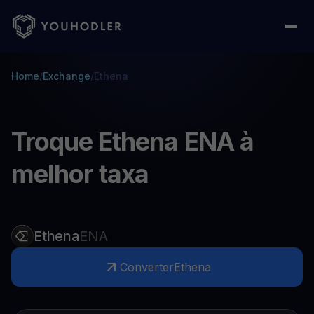
Home
/
Exchange
/
Ethena
Troque Ethena ENA à
melhor taxa
Ethena
ENA
Converter
Ethena