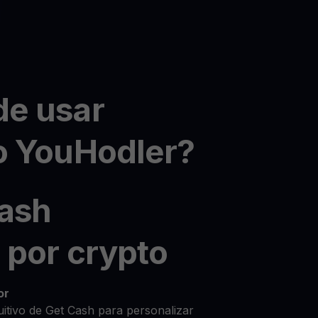
e usar
o YouHodler?
ash
 por crypto
or
uitivo de Get Cash para personalizar