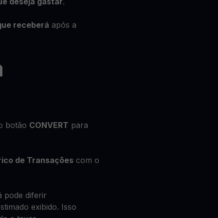
ue deseja gastar
.
que receberá
após a
a
no botão
CONVERT
para
rico de Transações
com o
 pode diferir
timado exibido. Isso