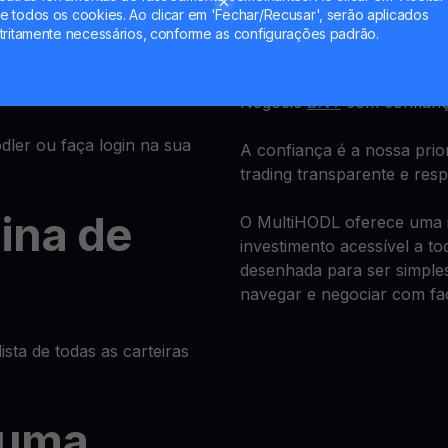
se ou faça
 todos os cookies. Ao clicar em 'Fechar/Recusar', serão aplicados
MultiHO
tritamente necessários, conforme as configurações padrão.
Negocie
BNT
com confianç
ler ou faça login na sua
A confiança é a nossa pri
trading transparente e res
gina de
O MultiHODL oferece uma in
investimento acessível a to
desenhada para ser simples
navegar e negociar com fac
ista de todas as carteiras
 uma