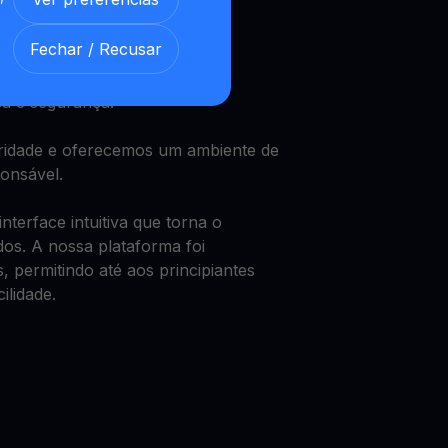
DL
Fechar / Recusar
a e segurança.
oridade e oferecemos um ambiente de
ponsável.
terface intuitiva que torna o
dos. A nossa plataforma foi
, permitindo até aos principiantes
ilidade.