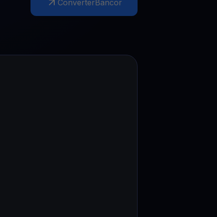
Converter
Bancor
Promoções
Explore os concursos e promoções mais recentes