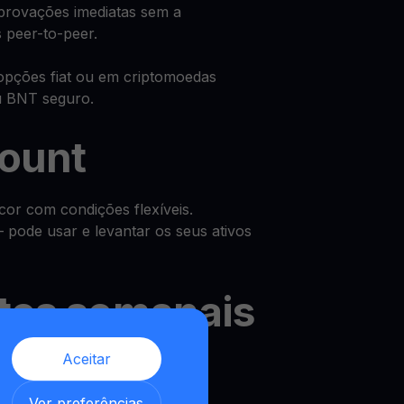
provações imediatas sem a
 peer-to-peer.
opções fiat ou em criptomoedas
u BNT seguro.
count
or com condições flexíveis.
pode usar e levantar os seus ativos
os semanais
Aceitar
 e desfrute de um rendimento
,
Ver preferências