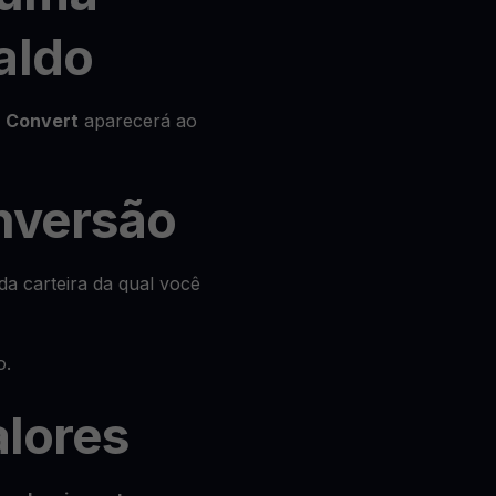
aldo
o
Convert
aparecerá ao
onversão
da carteira da qual você
o.
alores