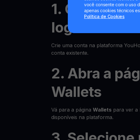
1. Cadastre-
você consente com o uso de
apenas cookies técnicos es
Política de Cookies
login
Crie uma conta na plataforma YouHod
conta existente.
2. Abra a pá
Wallets
Vá para a página
Wallets
para ver a l
disponíveis na plataforma.
3. Selecione