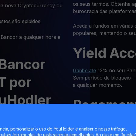
os seus termos. Obtenha a
a nova Cryptocurrency ou
burocracia das plataformas
stos são exibidos
Aceda a fundos em várias 
populares, mantendo o se
Bancor a qualquer hora e
Yield Ac
 Bancor
Ganhe até
12% no seu Banc
T por
Sem período de bloqueio — 
a qualquer momento.
ouHodler
Pagament
 ou outra criptomoeda no
Receba retornos regulares
stes passos:
ncia, personalizar o uso de YouHolder e analisar o nosso tráfego,
previsível.
utras ferramentas de rastreamento semelhantes. Ao clicar em 'Aceitar'