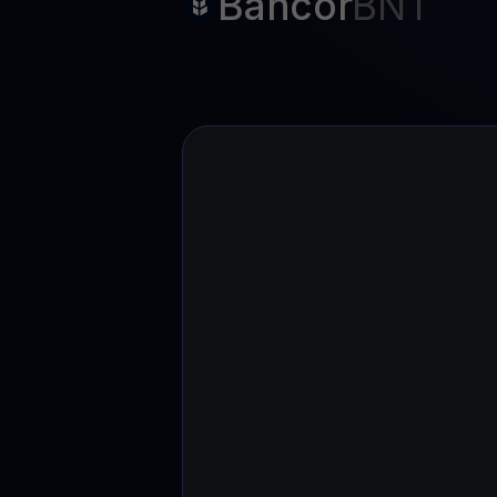
Bancor
BNT
Web3 wallet
Sua riqueza Web3, gerida num só lugar