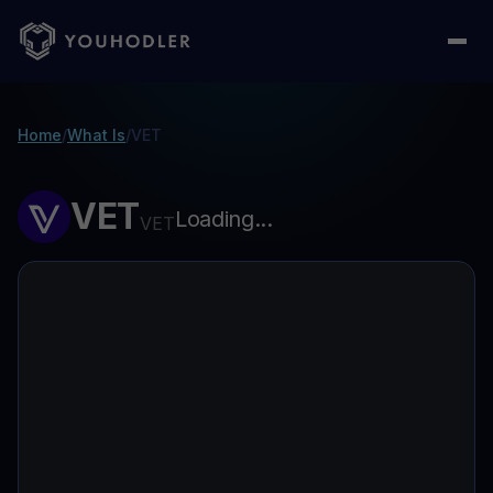
Home
/
What Is
/
VET
VET
Loading...
VET