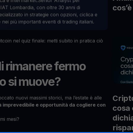
iclica e intermarket.Senior Analyst per
cos’è
SIAT Lombardia, con oltre 30 anni di
cializzato in strategie con opzioni, ciclica e
i più importanti eventi di trading italiani.
tcoin nel quiz finale: metti subito in pratica ciò
di rimanere fermo
to si muove?
Cript
ato nuovi massimi storici, ma l’estate è alle
tà imprevedibile e opportunità da cogliere con
cosa 
dichi
imi mesi?
rispa