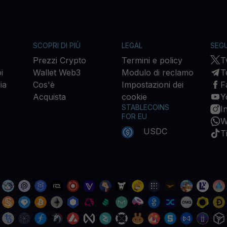
SCOPRI DI PIÙ
LEGAL
SEGU
Prezzi Crypto
Termini e policy
T
i
Wallet Web3
Modulo di reclamo
T
ia
Cos'è
Impostazioni dei
F
Acquista
cookie
Y
STABLECOINS
I
FOR EU
W
USDC
T