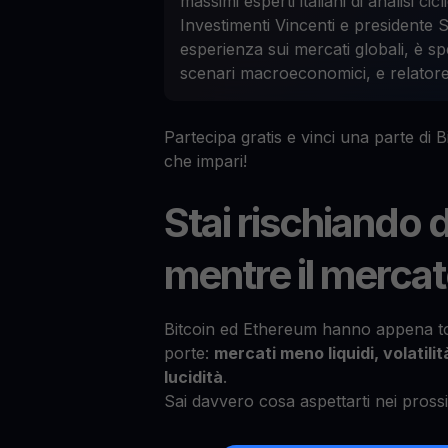
massimi esperti italiani di analisi c
Investimenti Vincenti e presidente 
esperienza sui mercati globali, è spe
scenari macroeconomici, e relatore ne
Partecipa gratis e vinci una parte di Bi
che impari!
Stai rischiando 
mentre il merca
Bitcoin ed Ethereum hanno appena tocc
porte:
mercati meno liquidi, volatili
lucidità
.
Sai davvero cosa aspettarti nei pross