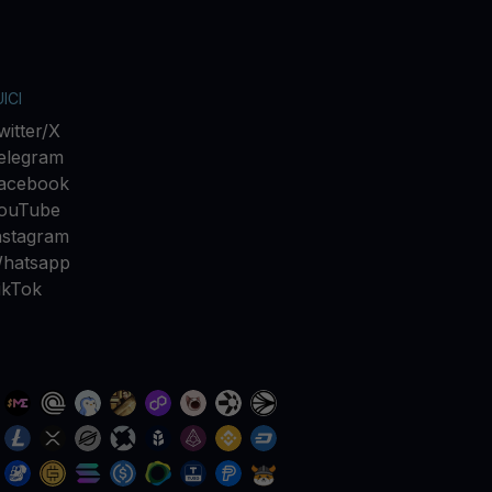
ICI
witter/X
elegram
acebook
ouTube
nstagram
hatsapp
ikTok