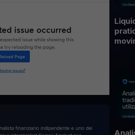
ouHodler
Esplora tut
Liqui
prati
movi
nalista finanziario indipendente e uno dei
Analis