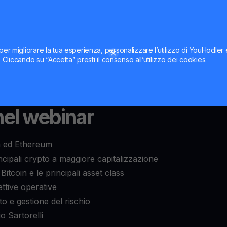
he e intermarket per
e impreparato
per migliorare la tua esperienza, personalizzare l’utilizzo di YouHodler
ti. Cliccando su “Accetta” presti il consenso all’utilizzo dei cookies.
 Sartorelli
ti guiderà attraverso l’analisi ciclica e
le principali crypto, fornendoti
strategie
on chiarezza e metodo
.
nel webinar
in ed Ethereum
incipali crypto a maggiore capitalizzazione
itcoin e le principali asset class
ttive operative
o e gestione del rischio
 Sartorelli