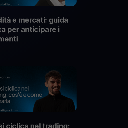
ti gli asset crypto
dità e mercati: guida
ca per anticipare i
menti
i ciclica nel trading: