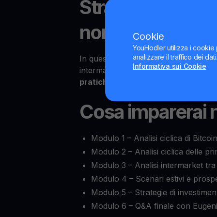
Strategie ciclic
non farti trovar
Cookie
YouHodler utilizza i cookie 
analizzare il traffico dei da
In questo webinar esclusivo,
Eugenio
Informativa sui Cookie
intermarket di Bitcoin, Ethereum e del
pratiche per affrontare l’estate c
Cosa imparerai 
Modulo 1 – Analisi ciclica di Bitco
Modulo 2 – Analisi ciclica delle pr
Modulo 3 – Analisi intermarket tra B
Modulo 4 – Scenari estivi e prospe
Modulo 5 – Strategie di investiment
Modulo 6 – Q&A finale con Eugenio