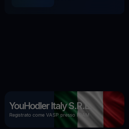
YouHodler Italy S.R.L.
Registrato come VASP presso l’OAM