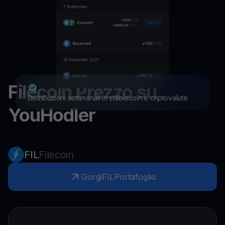
Filecoin
Prezzo su
Distribuzioni settimanali in stablecoin e criptovalute
YouHodler
FIL
Filecoin
Gorgi
FIL
Portafoglio