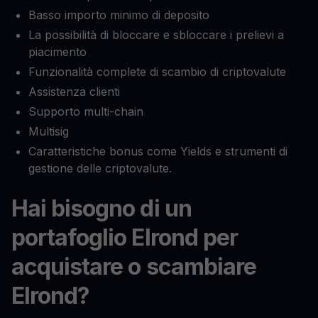
Basso importo minimo di deposito
La possibilità di bloccare e sbloccare i prelievi a
piacimento
Funzionalità complete di scambio di criptovalute
Assistenza clienti
Supporto multi-chain
Multisig
Caratteristiche bonus come Yields e strumenti di
gestione delle criptovalute.
Hai bisogno di un
portafoglio Elrond per
acquistare o scambiare
Elrond?