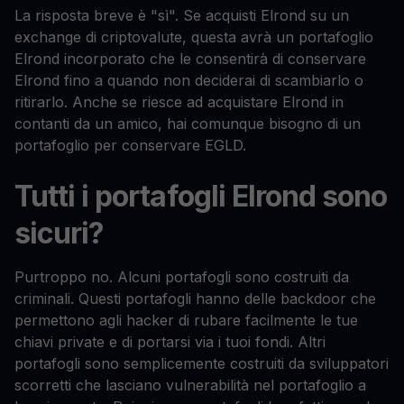
La risposta breve è "sì". Se acquisti Elrond su un
exchange di criptovalute, questa avrà un portafoglio
Elrond incorporato che le consentirà di conservare
Elrond fino a quando non deciderai di scambiarlo o
ritirarlo. Anche se riesce ad acquistare Elrond in
contanti da un amico, hai comunque bisogno di un
portafoglio per conservare EGLD.
Tutti i portafogli Elrond sono
sicuri?
Purtroppo no. Alcuni portafogli sono costruiti da
criminali. Questi portafogli hanno delle backdoor che
permettono agli hacker di rubare facilmente le tue
chiavi private e di portarsi via i tuoi fondi. Altri
portafogli sono semplicemente costruiti da sviluppatori
scorretti che lasciano vulnerabilità nel portafoglio a