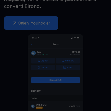
converti Elrond.
Ottieni Youhodler