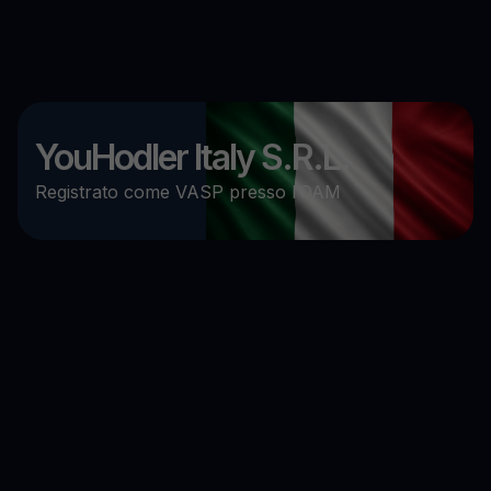
YouHodler Italy S.R.L.
Registrato come VASP presso l’OAM