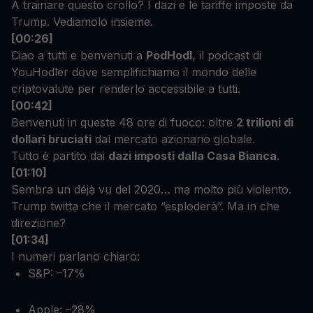
A trainare questo crollo? I dazi e le tariffe imposte da
Trump. Vediamolo insieme.
[00:26]
Ciao a tutti e benvenuti a
PodHodl
, il podcast di
YouHodler dove semplifichiamo il mondo delle
criptovalute per renderlo accessibile a tutti.
[00:42]
Benvenuti in queste 48 ore di fuoco: oltre
2 trilioni di
dollari bruciati
dal mercato azionario globale.
Tutto è partito dai
dazi imposti dalla Casa Bianca
.
[01:10]
Sembra un déjà vu del 2020… ma molto più violento.
Trump twitta che il mercato “esploderà”. Ma in che
direzione?
[01:34]
I numeri parlano chiaro:
S&P: –17%
Apple: –28%