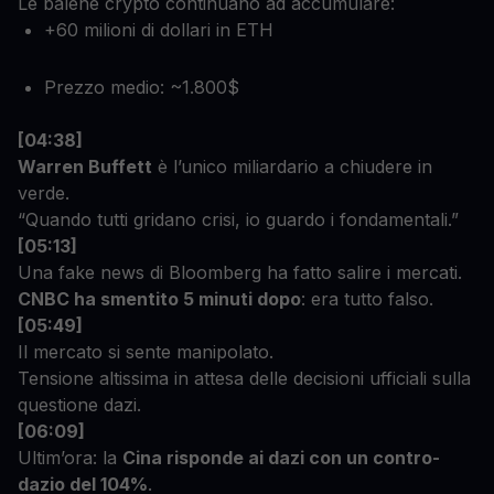
Le balene crypto continuano ad accumulare:
+60 milioni di dollari in ETH
Prezzo medio: ~1.800$
[04:38]
Warren Buffett
è l’unico miliardario a chiudere in
verde.
“Quando tutti gridano crisi, io guardo i fondamentali.”
[05:13]
Una fake news di Bloomberg ha fatto salire i mercati.
CNBC ha smentito 5 minuti dopo
: era tutto falso.
[05:49]
Il mercato si sente manipolato.
Tensione altissima in attesa delle decisioni ufficiali sulla
questione dazi.
[06:09]
Ultim’ora: la
Cina risponde ai dazi con un contro-
dazio del 104%
.