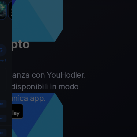
rypto
la finanza con YouHodler.
pto disponibili in modo
un’unica app.