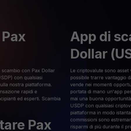
 Pax
App di sc
Dollar (U
llo scambio con Pax Dollar
Le criptovalute sono asset 
SDP) con qualsiasi
possibile trarre vantaggio da
sulla nostra piattaforma.
vende nei momenti opportun
ansazione rapidi e
portata di mano un'app per
ncipianti ed esperti. Scambia
mai una buona opportunità
USDP con qualsiasi criptoval
piattaforma in modo istanta
tare Pax
commissioni sono estremame
risparmi di più durante il p