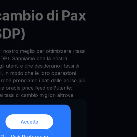
cambio di Pax
SDP)
nostro meglio per ottimizzare i tassi
SDP). Sappiamo che la nostra
li utenti e che desiderano i tassi di
li, in modo che le loro operazioni
erché prendiamo i dati dalle borse più
ia oracle price feed dell'utente:
tassi di cambio migliori altrove.
otrebbe non essere
 servizi per i residenti
Accetta
à con la
regolamentazione
 ed
Vedi Preferenze