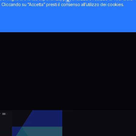
il miglior tasso di cambio
MiCA.
ti. Cliccando su “Accetta” presti il consenso all’utilizzo dei cookies.
ni.