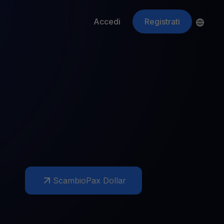
Accedi
Registrati
ApeCoin
APE
$
Fetching price
Scambio
Pax Dollar
ti gli asset crypto