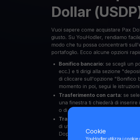
Dollar (USDP
Vuoi sapere come acquistare Pax Dol
giusto. Su YouHodler, rendiamo facile
modo che tu possa concentrarti sull'
portafoglio. Ecco alcune opzioni rapid
Bonifico bancario
: se scegli un p
ecc.) e ti dirigi alla sezione "depos
di cliccare sull'opzione "Bonifico
momento in poi, segui le istruzion
Trasferimento con carta
: se sel
una finestra ti chiederà di inserire 
o di credito, permettendoti poi d
Trasferimento di criptovalute
: 
di utilizzare le criptovalute per 
Cookie
Dopo aver selezionato il tuo portaf
YouHodler utilizza i cookie 