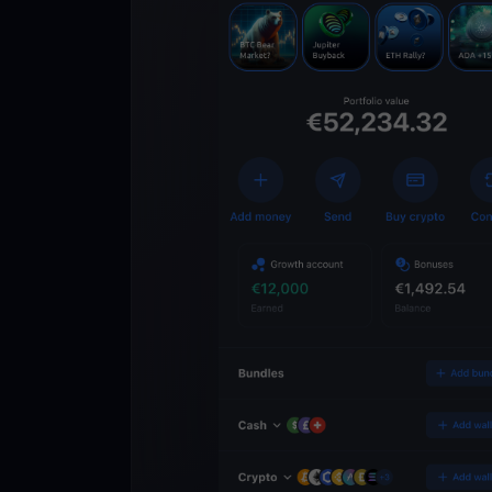
Scarica l’app
YouHodler
C
Wallet
Sblocca il futuro del
Accedi ai servizi cry
semplice e sicuro in 