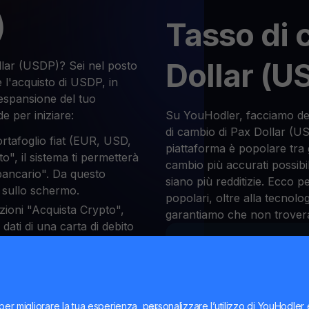
)
Tasso di 
Dollar (U
lar (USDP)? Sei nel posto
 l'acquisto di USDP, in
espansione del tuo
e per iniziare:
Su YouHodler, facciamo del 
di cambio di Pax Dollar (U
ortafoglio fiat (EUR, USD,
piattaforma è popolare tra g
ito", il sistema ti permetterà
cambio più accurati possibi
 bancario". Da questo
siano più redditizie. Ecco p
i sullo schermo.
popolari, oltre alla tecnolog
ezioni "Acquista Crypto",
garantiamo che non troverai 
i dati di una carta di debito
i scambiare USDP
Questo stablecoin
p
infine, YouHodler consente
disponibilesu alcuni
scambiare Pax Dollar (USDP).
dell'UE
in conformit
oglio di criptovalute,
per migliorare la tua esperienza, personalizzare l’utilizzo di YouHodler