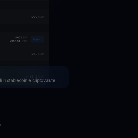
li in stablecoin e criptovalute
r