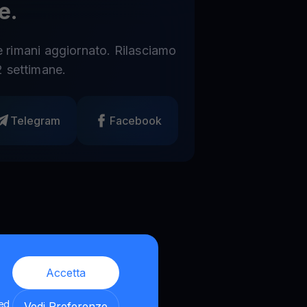
e.
 e rimani aggiornato. Rilasciamo
 settimane.
Telegram
Facebook
Accetta
 ed
Vedi Preferenze