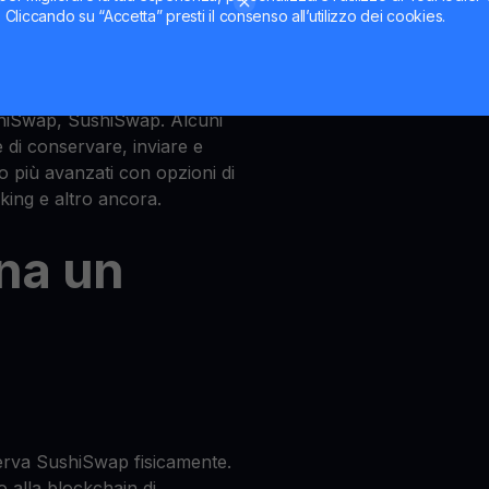
ti. Cliccando su “Accetta” presti il consenso all’utilizzo dei cookies.
afoglio che memorizza e
ushiSwap, SushiSwap. Alcuni
di conservare, inviare e
o più avanzati con opzioni di
aking e altro ancora.
na un
rva SushiSwap fisicamente.
o alla blockchain di