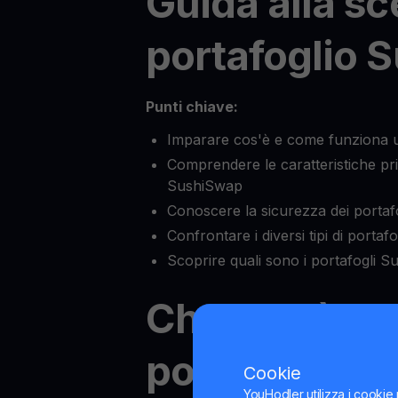
Guida alla sc
portafoglio 
Punti chiave:
Imparare cos'è e come funziona 
Comprendere le caratteristiche prin
SushiSwap
Conoscere la sicurezza dei porta
Confrontare i diversi tipi di porta
Scoprire quali sono i portafogli S
Che cos'è un
portafoglio
Cookie
YouHodler utilizza i cookie 