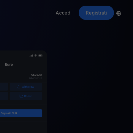
Accedi
Registrati
ApeCoin
APE
$
Fetching price
ti gli asset crypto