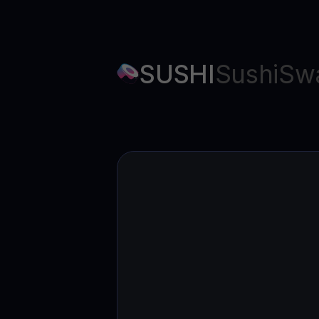
SUSHI
SushiSw