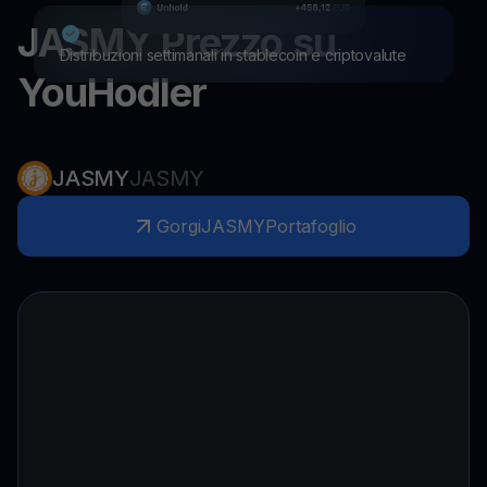
JASMY
Prezzo su
Distribuzioni settimanali in stablecoin e criptovalute
YouHodler
JASMY
JASMY
Gorgi
JASMY
Portafoglio