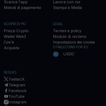
Scarica l'app
Lavora con noi
Metodi di pagamento
Stampa e Media
SCOPRI DI PIÙ
LEGAL
Prezzi Crypto
Termini e policy
Wallet Web3
Modulo di reclamo
Cos'è
Impostazioni dei cookie
STABLECOINS FOR EU
Acquista
USDC
SEGUICI
Twitter/X
Telegram
Facebook
YouTube
Instagram