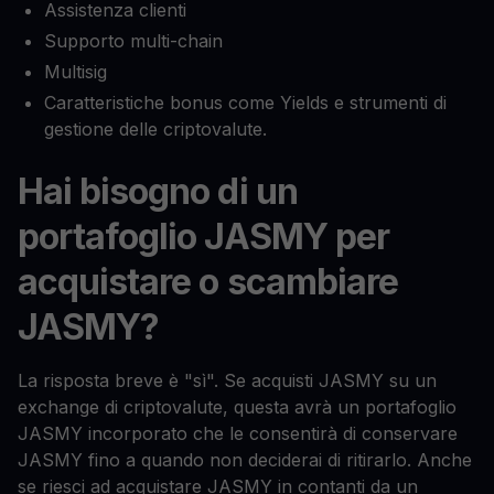
Assistenza clienti
Supporto multi-chain
Multisig
Caratteristiche bonus come Yields e strumenti di
gestione delle criptovalute.
Hai bisogno di un
portafoglio JASMY per
acquistare o scambiare
JASMY?
La risposta breve è "sì". Se acquisti JASMY su un
exchange di criptovalute, questa avrà un portafoglio
JASMY incorporato che le consentirà di conservare
JASMY fino a quando non deciderai di ritirarlo. Anche
se riesci ad acquistare JASMY in contanti da un