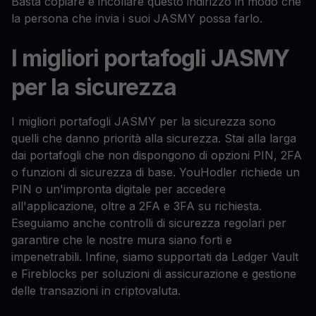
Basta copiare e incollare questo indirizzo in modo che
la persona che invia i suoi JASMY possa farlo.
I migliori portafogli JASMY
per la sicurezza
I migliori portafogli JASMY per la sicurezza sono
quelli che danno priorità alla sicurezza. Stai alla larga
dai portafogli che non dispongono di opzioni PIN, 2FA
o funzioni di sicurezza di base. YouHodler richiede un
PIN o un'impronta digitale per accedere
all'applicazione, oltre a 2FA e 3FA su richiesta.
Eseguiamo anche controlli di sicurezza regolari per
garantire che le nostre mura siano forti e
impenetrabili. Infine, siamo supportati da Ledger Vault
e Fireblocks per soluzioni di assicurazione e gestione
delle transazioni in criptovaluta.