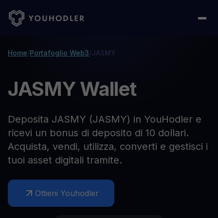
Home
/
Portafoglio Web3
/
JASMY
JASMY Wallet
Deposita JASMY (JASMY) in YouHodler e
ricevi un bonus di deposito di 10 dollari.
Acquista, vendi, utilizza, converti e gestisci i
tuoi asset digitali tramite.
Ottieni Youhodler