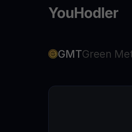
YouHodler
GMT
Green Met