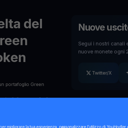
elta del
Nuove uscit
Green
Segui i nostri canali
nuove monete ogni 2
oken
Twitter/X
n portafoglio Green
cipali di un portafoglio
fogli Green Metaverse Token
afogli Green Metaverse Token
per migliorare la tua esperienza, personalizzare l’utilizzo di YouHodler