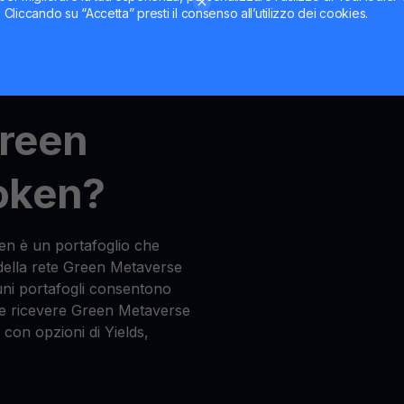
Green Metaverse Token
ti. Cliccando su “Accetta” presti il consenso all’utilizzo dei cookies.
Green
oken?
n è un portafoglio che
 della rete Green Metaverse
ni portafogli consentono
 e ricevere Green Metaverse
 con opzioni di Yields,