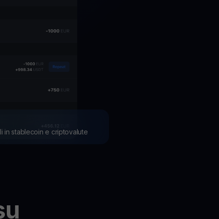
li in stablecoin e criptovalute
su