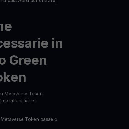
 una password per entrare,
he
cessarie in
io Green
oken
een Metaverse Token,
i caratteristiche:
n Metaverse Token basse o