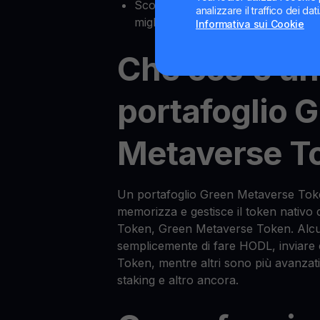
Scoprire quali sono i portafogli 
analizzare il traffico dei da
migliori per te
Informativa sui Cookie
Che cos'è un
portafoglio 
Metaverse T
Un portafoglio Green Metaverse Toke
memorizza e gestisce il token nativo
Token, Green Metaverse Token. Alcu
semplicemente di fare HODL, inviare
Token, mentre altri sono più avanzati
staking e altro ancora.