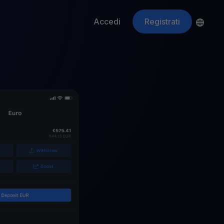
Accedi
Registrati
ApeCoin
APE
$
Fetching price
ti gli asset crypto