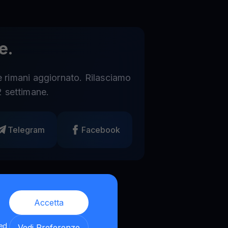
e.
 e rimani aggiornato. Rilasciamo
 settimane.
Telegram
Facebook
Accetta
 ed
Vedi Preferenze