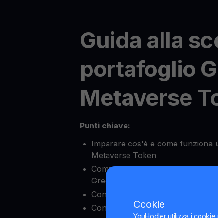
Guida alla sc
portafoglio 
Metaverse T
Punti chiave:
Imparare cos'è e come funziona u
Metaverse Token
Comprendere le caratteristiche prin
Green Metaverse Token
Conoscere la sicurezza dei porta
Cookie
Confrontare i diversi tipi di port
YouHodler utilizza i cookie 