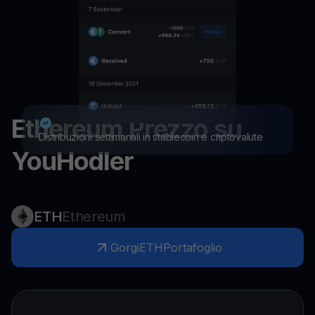
Ethereum
Prezzo su
Distribuzioni settimanali in stablecoin e criptovalute
YouHodler
ETH
Ethereum
Gorgi
ETH
Portafoglio