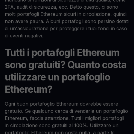
2FA, audit di sicurezza, ecc. Detto questo, ci sono
molti portafogli Ethereum sicuri in circolazione, quindi
non avere paura. Alcuni portafogli sono persino dotati
di un'assicurazione per proteggere i tuoi fondi in caso
di eventi negativi.
Tutti i portafogli Ethereum
sono gratuiti? Quanto costa
utilizzare un portafoglio
Ethereum?
Ogni buon portafoglio Ethereum dovrebbe essere
gratuito. Se qualcuno cerca di venderle un portafoglio
Ethereum, faccia attenzione. Tutti i migliori portafogli
in circolazione sono gratuiti al 100%. Utilizzare un
portafoglio Ethereum non costa nulla, a parte le