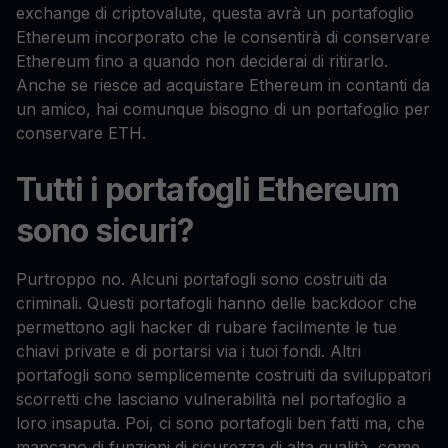
exchange di criptovalute, questa avrà un portafoglio
Ethereum incorporato che le consentirà di conservare
Ethereum fino a quando non deciderai di ritirarlo.
Anche se riesce ad acquistare Ethereum in contanti da
un amico, hai comunque bisogno di un portafoglio per
conservare ETH.
Tutti i portafogli Ethereum
sono sicuri?
Purtroppo no. Alcuni portafogli sono costruiti da
criminali. Questi portafogli hanno delle backdoor che
permettono agli hacker di rubare facilmente le tue
chiavi private e di portarsi via i tuoi fondi. Altri
portafogli sono semplicemente costruiti da sviluppatori
scorretti che lasciano vulnerabilità nel portafoglio a
loro insaputa. Poi, ci sono portafogli ben fatti ma, che
mancano di funzioni di sicurezza di alta qualità, come