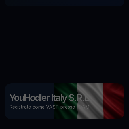
YouHodler Italy S.R.L.
Registrato come VASP presso l’OAM