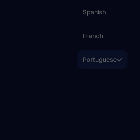
Spanish
French
Portuguese
Estrategias DCA para
Principiantes: Cómo