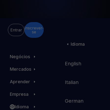
Inscrever-
Entrar
se
Pessoal
Idioma
Negócios
English
Mercados
Aprender
Italian
Empresa
German
Idioma