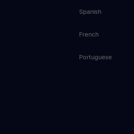
Spanish
French
Portuguese
Estrategias DCA para
Principiantes: Cómo