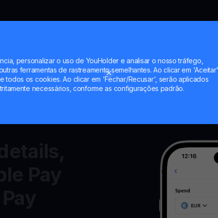
“Buy
ncia, personalizar o uso de YouHolder e analisar o nosso tráfego,
utras ferramentas de rastreamento semelhantes. Ao clicar em 'Aceitar'
 todos os cookies. Ao clicar em 'Fechar/Recusar', serão aplicados
tritamente necessários, conforme as configurações padrão.
e Amount
etails,
ple Pay
 Pay