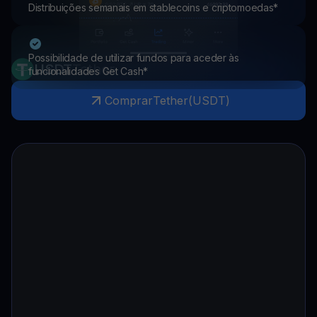
Distribuições semanais em stablecoins e criptomoedas*
Possibilidade de utilizar fundos para aceder às
USDT
Tether
funcionalidades Get Cash*
Comprar
Tether
(
USDT
)