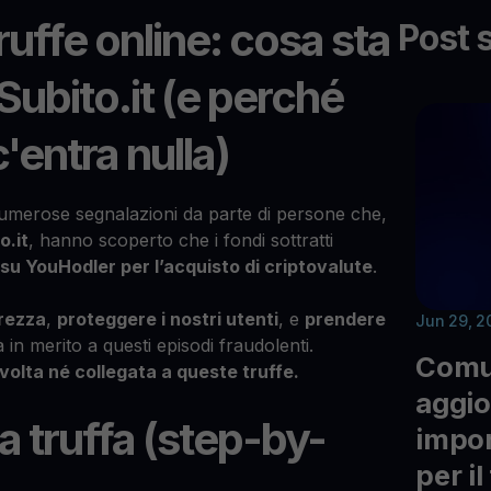
ruffe online: cosa sta
Post 
ubito.it (e perché
entra nulla)
numerose segnalazioni da parte di persone che,
o.it
, hanno scoperto che i fondi sottratti
i su YouHodler per l’acquisto di criptovalute
.
rezza
,
proteggere i nostri utenti
, e
prendere
Jun 29, 2
 in merito a questi episodi fraudolenti.
Comu
olta né collegata a queste truffe.
aggi
 truffa (step-by-
impor
per i