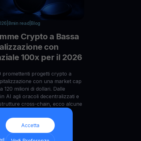
026
|
8
min read
|
Blog
emme Crypto a Bassa
alizzazione con
ziale 100x per il 2026
 promettenti progetti crypto a
pitalizzazione con una market cap
a 120 milioni di dollari. Dalle
n AI agli oracoli decentralizzati e
astrutture cross-chain, ecco alcune
scoste con un potenziale di
esplosivo per il 2026.
Accetta
 ed
Vedi Preferenze