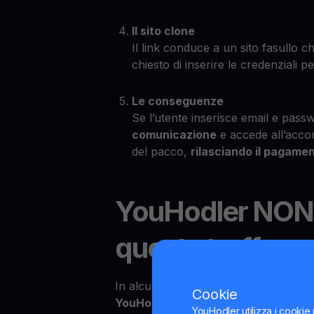
Il sito clone
Il link conduce a un sito fasullo 
chiesto di inserire le credenziali 
Le conseguenze
Se l’utente inserisce email e passw
comunicazione
e accede all’accou
del pacco,
rilasciando il pagame
YouHodler NON è
queste truffe
In alcuni casi, il denaro ricevuto dal 
Cookie
YouHodler
, dove viene usato per acqu
YouHodler utilizza i cookie 