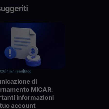
suggeriti
026
|
4
min read
|
Blog
nicazione di
ornamento MiCAR:
tanti informazioni
l tuo account