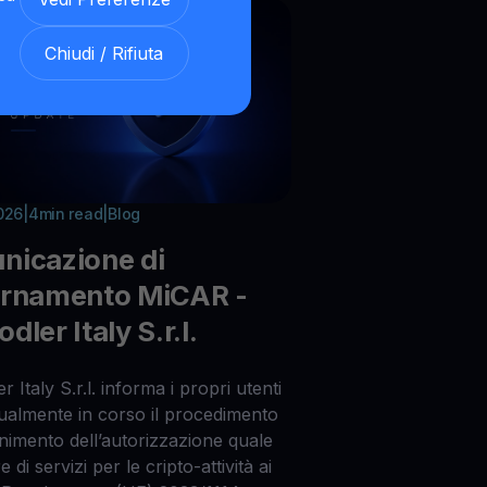
Chiudi / Rifiuta
026
|
4
min read
|
Blog
nicazione di
ornamento MiCAR -
ler Italy S.r.l.
 Italy S.r.l. informa i propri utenti
tualmente in corso il procedimento
enimento dell’autorizzazione quale
 di servizi per le cripto-attività ai