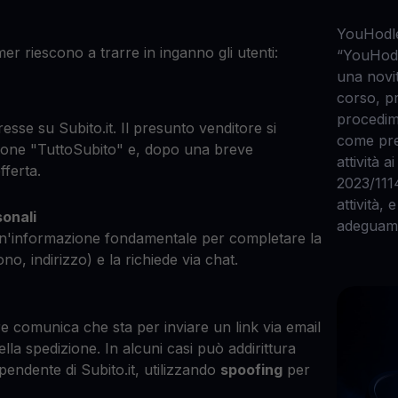
YouHodler
r riescono a trarre in inganno gli utenti:
“YouHodle
una novit
corso, pr
procedim
esse su Subito.it. Il presunto venditore si
come pres
zione "TuttoSubito" e, dopo una breve
attività 
fferta.
2023/1114
attività,
sonali
adeguam
un'informazione fondamentale per completare la
no, indirizzo) e la richiede via chat.
tore comunica che sta per inviare un link via email
la spedizione. In alcuni casi può addirittura
pendente di Subito.it, utilizzando
spoofing
per