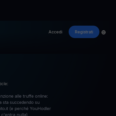
Accedi
Registrati
ApeCoin
APE
$
Fetching price
icle:
nzione alle truffe online:
a sta succedendo su
ito.it (e perché YouHodler
 c'entra nulla)