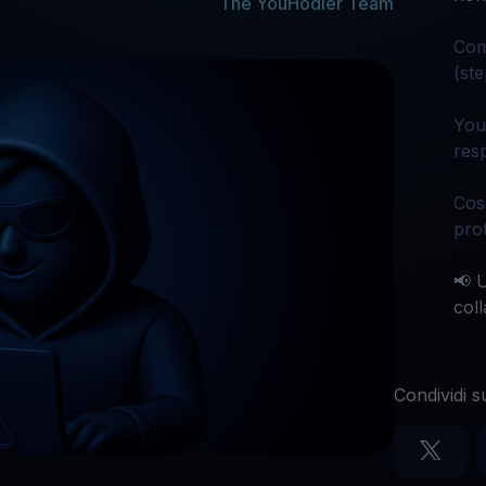
The YouHodler Team
ouHodler
Esplora tut
Com
(st
You
res
Cos
pro
📢 U
col
Condividi s