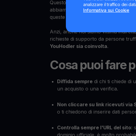
Questo è un comportamento
del tut
analizzare il traffico dei da
abbiamo alcun legame con Subito.it,
Informativa sui Cookie
queste truffe.
Anzi, anche noi siamo vittima indirett
richieste di supporto da persone truf
YouHodler sia coinvolta
.
Cosa puoi fare p
Diffida sempre
di chi ti chiede di
un acquisto o una verifica.
Non cliccare su link ricevuti via
o ti chiedono di inserire dati person
Controlla sempre l'URL del sito
: 
dominio ufficiale, è molto probabile 