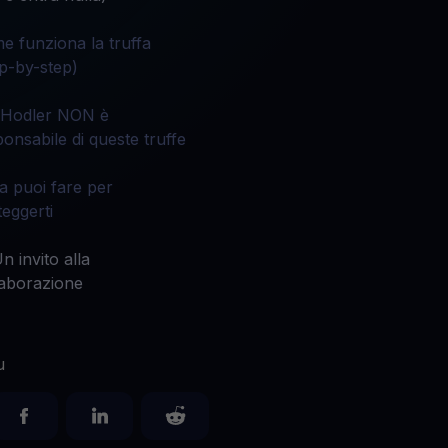
ti gli asset crypto
e funziona la truffa
ep-by-step)
Hodler NON è
ponsabile di queste truffe
a puoi fare per
teggerti
n invito alla
laborazione
u