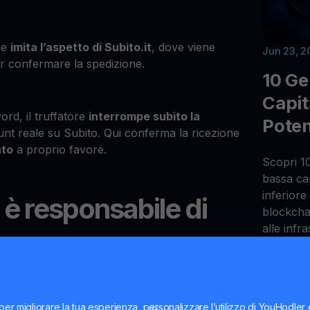
che
imita l’aspetto di Subito.it
, dove viene
Jun 23, 2
per confermare la spedizione.
10 G
Capit
ord, il truffatore
interrompe subito la
Poten
nt reale su Subito. Qui conferma la ricezione
nto
a proprio favore.
Scopri 10
bassa ca
inferiore 
 responsabile di
blockchai
alle infr
gemme na
crescita 
truffatore viene
successivamente trasferito su
istare Bitcoin o altre criptovalute.
per migliorare la tua esperienza, personalizzare l’utilizzo di YouHodler