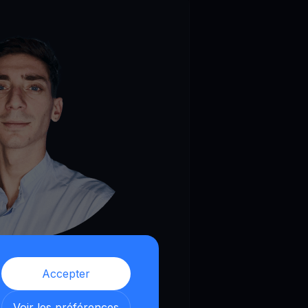
ritti
Accepter
a & Business Internazionale
H e trader di criptovalute dal
Voir les préférences