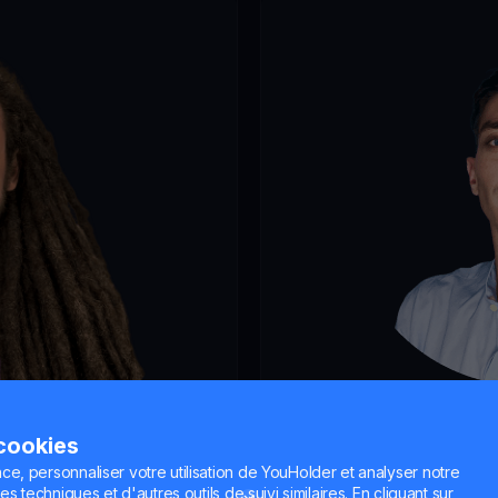
Francesco B
 cookies
Laureato in Finanz
ce, personnaliser votre utilisation de YouHolder et analyser notre
es techniques et d'autres outils de suivi similaires. En cliquant sur
Appassionato di ET