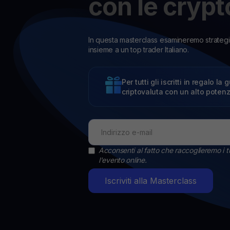
con le crypt
Prix des cryptos
Suivez les prix des cryptos en temps réel
Get Cash
Obtenez du cash sans vendre vos cryptos
In questa masterclass esamineremo strategie
insieme a un top trader Italiano.
Web3 wallet
Votre patrimoine Web3 géré en un seul endroit
Per tutti gli iscritti in regalo 
criptovaluta con un alto potenz
Acconsenti al fatto che raccoglieremo i tuoi
l'evento online.