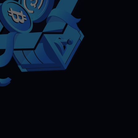
les actifs cryptos
écompenses
bérez votre potentiel illimité avec des récompenses sans
mites
romotions
plorez les derniers concours et promotions