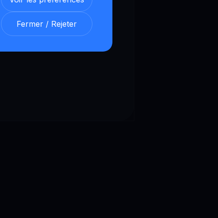
ientamento delle community,
Fermer / Rejeter
 e analista di dati blockchain