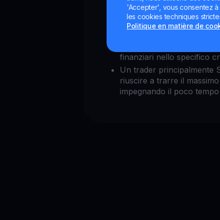
'Accepter', vous consentez à l'
les cookies techniques strict
Founder di Trade For Fre
Politique en matière de coo
italiana di Trading
Esperienza di 6 anni matur
finanziari nello specifico c
Un trader principalmente
riuscire a trarre il massimo 
impegnando il poco tempo 