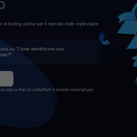
o
Gagnez des cryptos
Explorez tous 
R
Faites travailler vos cryptos inutilisées pour vous
Li
$YHDL
li
Profitez d’avantages avec notre jeton
 di trading uniche per il mercato delle criptovalute
P
Ex
Youhodler App
la guida su "Come identificare una
iale?"
Télécharger
Télécharge l’appli et gère ta crypto facilement
 dati al fine di contattarti e inviarti materiali per