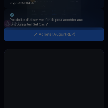
cryptomonnaies*
Possibilité d’utiliser vos fonds pour accéder aux
REP
Augur
fonctionnalités Get Cash*
Acheter
Augur
(
REP
)