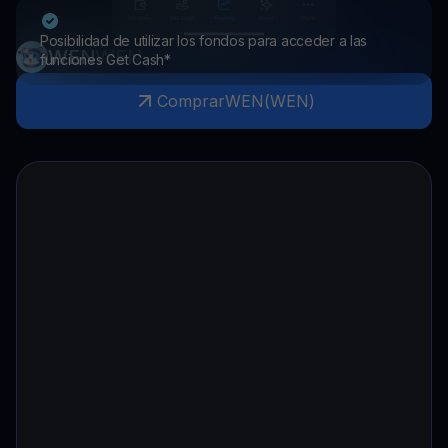
Posibilidad de utilizar los fondos para acceder a las
WEN
WEN
funciones Get Cash*
Comprar
WEN
(
WEN
)