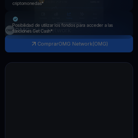
criptomonedas*
Posibilidad de utilizar los fondos para acceder a las
OMG
OMG Network
funciones Get Cash*
Comprar
OMG Network
(
OMG
)