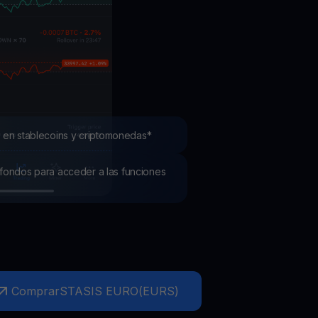
mociones
ubre los últimos concursos y promociones
 en stablecoins y criptomonedas*
os fondos para acceder a las funciones
Comprar
STASIS EURO
(
EURS
)