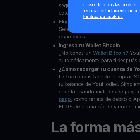
el uso de todas las cookies. 
segundos desde nuestra platafor
técnicas estrictamente neces
datos personales para verificar tu
Política de cookies
Elige STASIS EURO como la crip
Selecciona EURS entre más de 8
disponibles.
Ingresa tu Wallet Bitcoin
¿No tienes un
Wallet Bitcoin
? You
automáticamente para ti después d
¿Cómo recargar tu cuenta de Y
La forma más fácil de comprar 
tu balance de YouHodler. Simple
cuenta usando métodos de pago 
pago
, como tarjeta de débito o 
EURS de forma rápida y con comi
La forma má