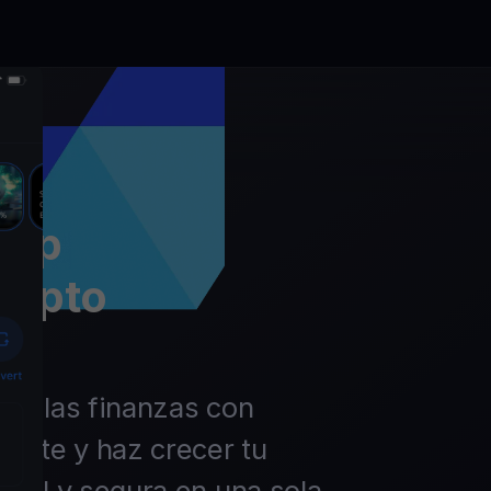
app
rypto
 de las finanzas con
ierte y haz crecer tu
ácil y segura en una sola