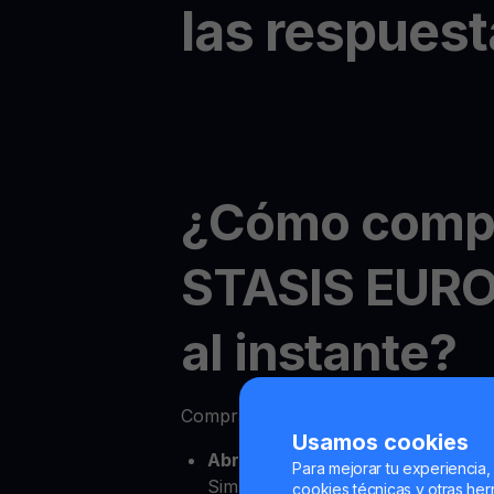
las respuest
¿Cómo comp
STASIS EURO
al instante?
Comprar STASIS EURO online es sen
Usamos cookies
Abre tu cuenta de YouHodler
Para mejorar tu experiencia,
Simplemente regístrate para obte
cookies técnicas y otras herr