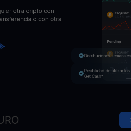
Pro
ier otra cripto con
Desc
Youhodler App
ransferencia o con otra
Descargar
Descarga la app y gestiona cripto fácilmente
Distribuciones semanales
Posibilidad de utilizar l
Get Cash*
EURO