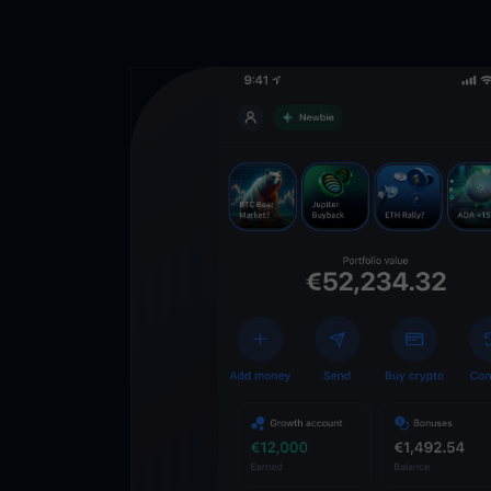
Descarga la 
YouHodler
C
Wallet
Desbloquea el futuro
YouHodler. Opera, inv
patrimonio de forma f