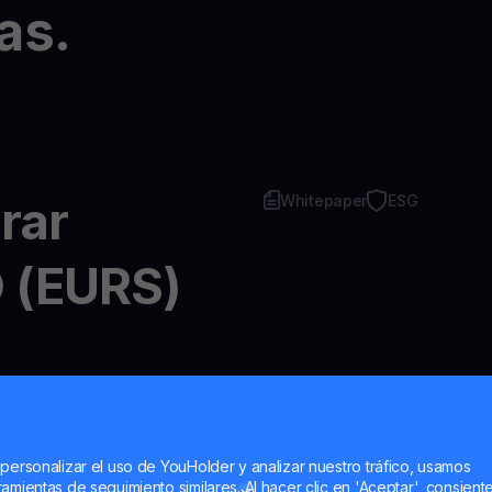
as.
rar
Whitepaper
ESG
 (EURS)
cillo con YouHodler
 personalizar el uso de YouHolder y analizar nuestro tráfico, usamos
ner una cuenta gratuita en
amientas de seguimiento similares. Al hacer clic en 'Aceptar', consient