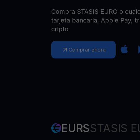
Web3 wallet
Compra STASIS EURO o cualqu
Tu riqueza Web3 gestionada en un solo lugar
tarjeta bancaria, Apple Pay, t
cripto
Comprar ahora
EURS
STASIS 