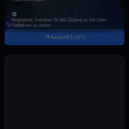
Möglichkeit, Guthaben für den Zugang zu Get-Cash-
VET
VET
Funktionen zu nutzen
Kaufe
VET
(
VET
)