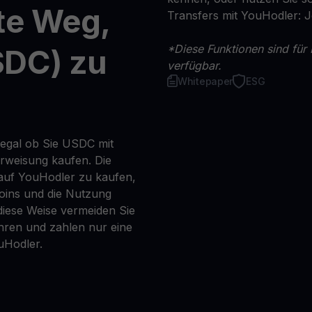
te Weg,
Transfers mit YouHodler: 
*Diese Funktionen sind für 
SDC) zu
verfügbar.
Whitepaper
ESG
 egal ob Sie USDC mit
erweisung kaufen. Die
 auf YouHodler zu kaufen,
coins und die Nutzung
iese Weise vermeiden Sie
ren und zahlen nur eine
uHodler.