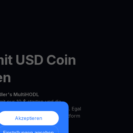
mit USD Coin
en
dler's MultiHODL
it nur 10 $ starten und die
Ihrem eigenen Tempo zu wachsen. Egal
rfahrener Investor, unsere Plattform
Akzeptieren
Bedürfnisse und Anlageziele zu
Einstellungen ansehen