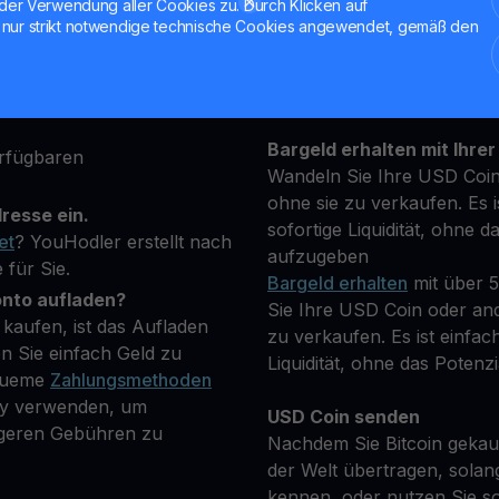
der Verwendung aller Cookies zu. Durch Klicken auf
attform an und geben Sie
nur strikt notwendige technische Cookies angewendet, gemäß den
Halten Sie Ihre USDC
 um Ihre Identität zu
**Verdienen Sie Mehr** m
transparenten und sicher
ptowährung, die Sie
Bargeld erhalten mit Ihrer
rfügbaren
Wandeln Sie Ihre USD Coin
ohne sie zu verkaufen. Es i
resse ein.
sofortige Liquidität, ohne d
et
? YouHodler erstellt nach
aufzugeben
 für Sie.
Bargeld erhalten
mit über 
onto aufladen?
Sie Ihre USD Coin oder and
kaufen, ist das Aufladen
zu verkaufen. Es ist einfac
n Sie einfach Geld zu
Liquidität, ohne das Potenzi
equeme
Zahlungsmethoden
Pay verwenden, um
USD Coin senden
igeren Gebühren zu
Nachdem Sie Bitcoin gekauf
der Welt übertragen, solan
kennen, oder nutzen Sie so