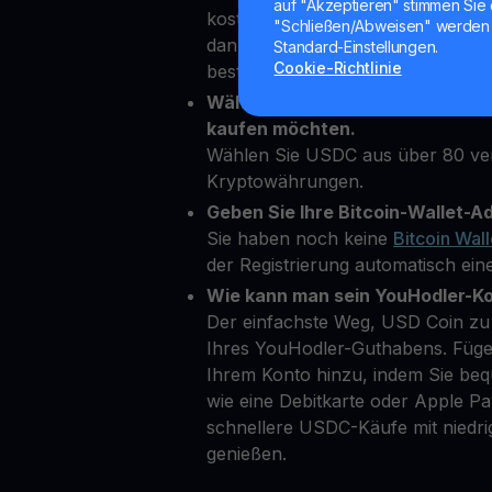
auf "Akzeptieren" stimmen Sie 
kostenloses Konto auf unserer Pl
"Schließen/Abweisen" werden 
dann einige persönliche Daten ein,
Standard-Einstellungen.
Cookie-Richtlinie
bestätigen.
Wählen Sie USD Coin als die Kry
kaufen möchten.
Wählen Sie USDC aus über 80 ve
Kryptowährungen.
Geben Sie Ihre Bitcoin-Wallet-Ad
Sie haben noch keine
Bitcoin Wall
der Registrierung automatisch eine
Wie kann man sein YouHodler-K
Der einfachste Weg, USD Coin zu 
Ihres YouHodler-Guthabens. Füge
Ihrem Konto hinzu, indem Sie b
wie eine Debitkarte oder Apple 
schnellere USDC-Käufe mit niedr
genießen.