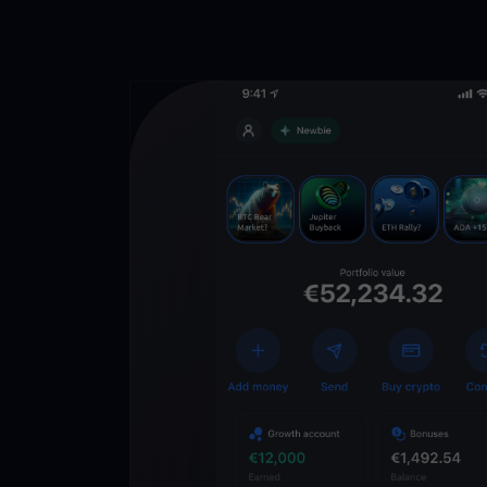
Lade die
You
Crypto Walle
herunter
Schalten Sie die Zuk
YouHodler frei. Hande