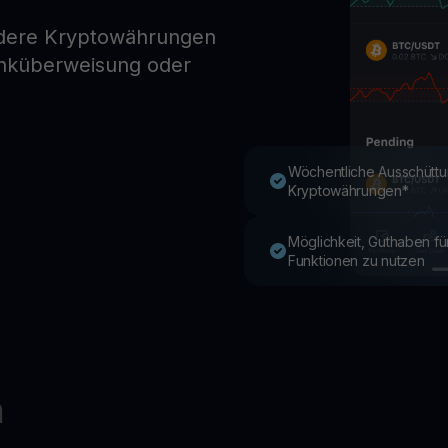
ndere Kryptowährungen
anküberweisung oder
Youhodler App
Herunterladen
App herunterladen und Krypto einfach verwalten
Wöchentliche Ausschüttu
Kryptowährungen*
Möglichkeit, Guthaben f
Funktionen zu nutzen
n