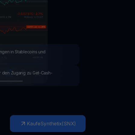
Aktionen
Entdecken Sie die neuesten Wettbewerbe und Aktionen
ngen in Stablecoins und
ür den Zugang zu Get-Cash-
Kaufe
Synthetix
(
SNX
)