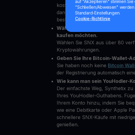
auf "Akzeptieren" stimmen Sie 
kostenloses Konto auf unserer Pl
"Schließen/Abweisen" werden 
dann einige persönliche Daten ein,
Standard-Einstellungen.
Cookie-Richtlinie
bestätigen.
Wählen Sie Synthetix als die Kr
kaufen möchten.
Wählen Sie SNX aus über 80 ver
Kryptowährungen.
Geben Sie Ihre Bitcoin-Wallet-Ad
Sie haben noch keine
Bitcoin Wall
der Registrierung automatisch eine
Wie kann man sein YouHodler-K
Der einfachste Weg, Synthetix zu 
Ihres YouHodler-Guthabens. Füge
Ihrem Konto hinzu, indem Sie b
wie eine Debitkarte oder Apple 
schnellere SNX-Käufe mit niedri
genießen.