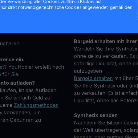
der Verwendung aller Cookies zu. Durch Klicken auf
attform an und geben Sie
nur strikt notwendige technische Cookies angewendet, gemäß den
Halten Sie Ihre SNX
 um Ihre Identität zu
**Verdienen Sie Mehr** mi
transparenten und sicher
yptowährung, die Sie
Bargeld erhalten mit Ihrer
fügbaren
Wandeln Sie Ihre Synthetix
ohne sie zu verkaufen. Es i
resse ein.
sofortige Liquidität, ohne d
et
? YouHodler erstellt nach
aufzugeben
 für Sie.
Bargeld erhalten
mit über 
onto aufladen?
Sie Ihre Synthetix oder an
kaufen, ist das Aufladen
zu verkaufen. Es ist einfac
n Sie einfach Geld zu
Liquidität, ohne das Potenzi
equeme
Zahlungsmethoden
Pay verwenden, um
Synthetix senden
geren Gebühren zu
Nachdem Sie Bitcoin gekauf
der Welt übertragen, solan
kennen, oder nutzen Sie so