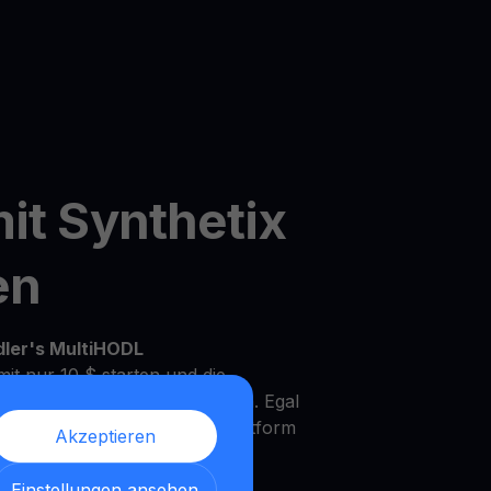
it Synthetix
en
dler's MultiHODL
it nur 10 $ starten und die
Ihrem eigenen Tempo zu wachsen. Egal
rfahrener Investor, unsere Plattform
Akzeptieren
Bedürfnisse und Anlageziele zu
Einstellungen ansehen