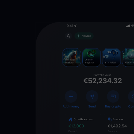
Lade die
You
Crypto Walle
herunter
Schalten Sie die Zuk
YouHodler frei. Hande