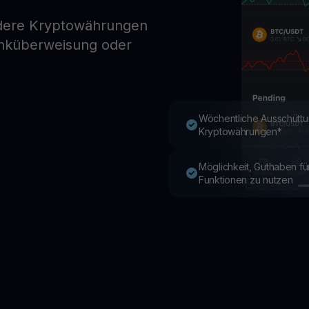
ndere Kryptowährungen
anküberweisung oder
Youhodler App
Herunterladen
App herunterladen und Krypto einfach verwalten
Wöchentliche Ausschüttu
Kryptowährungen*
Möglichkeit, Guthaben f
Funktionen zu nutzen