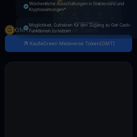
Wöchentliche Ausschüttungen in Stablecoins und
Kryptowährungen*
Möglichkeit, Guthaben für den Zugang zu Get-Cash-
GMT
Green Metaverse Token
Funktionen zu nutzen
Kaufe
Green Metaverse Token
(
GMT
)