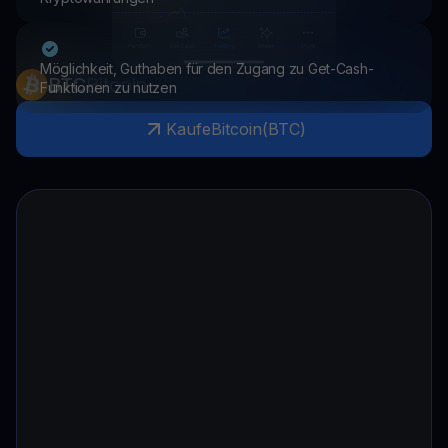
Möglichkeit, Guthaben für den Zugang zu Get-Cash-
BTC
Bitcoin
Funktionen zu nutzen
Kaufe
Bitcoin
(
BTC
)