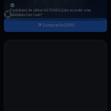
Posibilidad de utilizar los fondos para acceder a las
ZRX
0x
funciones Get Cash*
Comprar
0x
(
ZRX
)